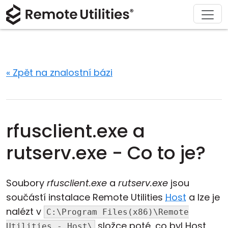
Stáhnout
Podpora
Produkt
Řešení
Koupit
O nás
Prohlídka
Finance a bankovnictví
Windows
Koupit online
Centrum podpory
Kontaktujte nás
Bezpečnost
Výroba a maloobchod
macOS
Asistent licence
Dokumentace
Tisková místnost
« Zpět na znalostní bázi
Screenshoty
Zdravotnictví
Linux
Upgrade na vaši licenci
Znalostní báze
Napsat recenzi
Poznámky k vydání
Vzdělání a vláda
iOS/Android
rfusclient.exe a
Režimy připojení
Informační technologie
rutserv.exe - Co to je?
Neutrální přístup
Soubory
rfusclient.exe
a
rutserv.exe
jsou
Podpora Active Directory
součástí instalace Remote Utilities
Host
a lze je
nalézt v
C:\Program Files(x86)\Remote
Konfigurace MSI
složce poté, co byl Host
Utilities - Host\