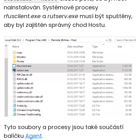
nainstalován. Systémové procesy
Cloud a on-premise
rfusclient.exe
a
rutserv.exe
musí být spuštěny,
aby byl zajištěn správný chod Hostu.
Tyto soubory a procesy jsou také součástí
balíčku
Agent
.