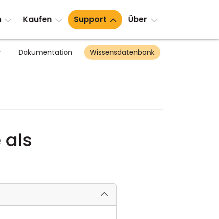
n
Kaufen
Support
Über
r
Dokumentation
Wissensdatenbank
 als