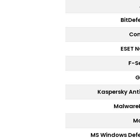
BitDef
Co
ESET 
F-S
G
Kaspersky Anti
Malware
M
MS Windows Def