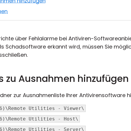
nahmen hinzufügen
hen
richte über Fehlalarme bei Antiviren-Softwareanb
e als Schadsoftware erkannt wird, müssen Sie mögl
sschließen.
es zu Ausnahmen hinzufügen
dner zur Ausnahmenliste Ihrer Antivirensoftware hi
6)\Remote Utilities - Viewer\
6)\Remote Utilities - Host\
6)\Remote Utilities - Server\