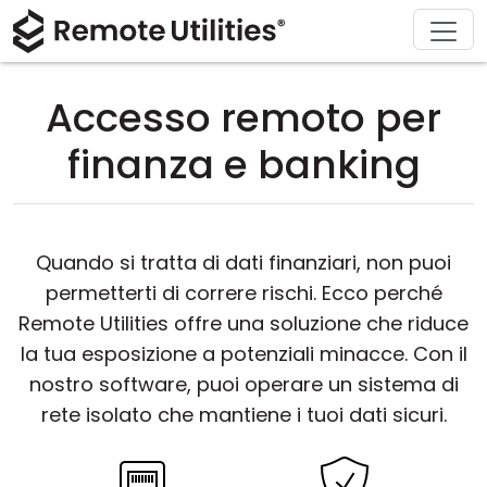
Chi siamo
Supporto
Prodotto
Acquista
Soluzioni
Scarica
Tour
Finanza e Banche
Windows
Acquista online
Centro supporto
Contattaci
Accesso remoto per
Sicurezza
Produzione e Vendita al Dettaglio
macOS
Assistente Licenza
Documentazione
Sala stampa
finanza e banking
Screenshot
Sanità
Linux
Aggiorna la tua Licenza
Base di conoscenza
Scrivi una recensione
Note di rilascio
Istruzione e Governo
iOS/Android
Quando si tratta di dati finanziari, non puoi
permetterti di correre rischi. Ecco perché
Modalità di connessione
Tecnologia dell'informazione
Remote Utilities offre una soluzione che riduce
Accesso non presidiato
la tua esposizione a potenziali minacce. Con il
nostro software, puoi operare un sistema di
Supporto Active Directory
rete isolato che mantiene i tuoi dati sicuri.
Configurazione MSI