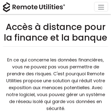
Télécharger
Solutions
À propos
Support
Acheter
Produit
Visite
Finance et banque
Windows
Acheter en ligne
Centre de support
Contactez-nous
Accès à distance pour
Sécurité
Fabrication et vente au détail
macOS
Assistant de licence
Documentation
Salle de presse
la finance et la banque
Captures d'écran
Soins de santé
Linux
Mettre à niveau votre licence
Base de connaissances
Écrire un avis
Notes de version
Éducation et gouvernement
iOS/Android
En ce qui concerne les données financières,
vous ne pouvez pas vous permettre de
Modes de connexion
Technologie de l'information
prendre des risques. C'est pourquoi Remote
Accès non surveillé
Utilities propose une solution qui réduit votre
exposition aux menaces potentielles. Avec
Support d'Active Directory
notre logiciel, vous pouvez gérer un système
de réseau isolé qui garde vos données en
Configuration MSI
sécurité.