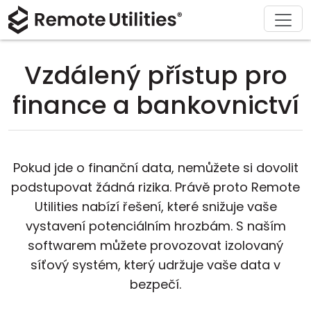
Stáhnout
Podpora
Produkt
Řešení
Koupit
O nás
Prohlídka
Finance a bankovnictví
Windows
Koupit online
Centrum podpory
Kontaktujte nás
Vzdálený přístup pro
Bezpečnost
Výroba a maloobchod
macOS
Asistent licence
Dokumentace
Tisková místnost
finance a bankovnictví
Screenshoty
Zdravotnictví
Linux
Upgrade na vaši licenci
Znalostní báze
Napsat recenzi
Poznámky k vydání
Vzdělání a vláda
iOS/Android
Pokud jde o finanční data, nemůžete si dovolit
podstupovat žádná rizika. Právě proto Remote
Režimy připojení
Informační technologie
Utilities nabízí řešení, které snižuje vaše
Neutrální přístup
vystavení potenciálním hrozbám. S naším
softwarem můžete provozovat izolovaný
Podpora Active Directory
síťový systém, který udržuje vaše data v
bezpečí.
Konfigurace MSI