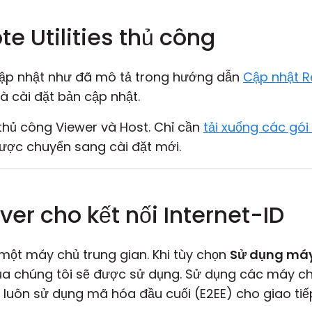
e Utilities thủ công
 cập nhật như đã mô tả trong hướng dẫn
Cập nhật Re
à cài đặt bản cập nhật.
thủ công Viewer và Host. Chỉ cần
tải xuống các gói
được chuyển sang cài đặt mới.
er cho kết nối Internet-ID
một máy chủ trung gian. Khi tùy chọn
Sử dụng máy
a chúng tôi sẽ được sử dụng. Sử dụng các máy ch
luôn sử dụng mã hóa đầu cuối (E2EE) cho giao tiếp