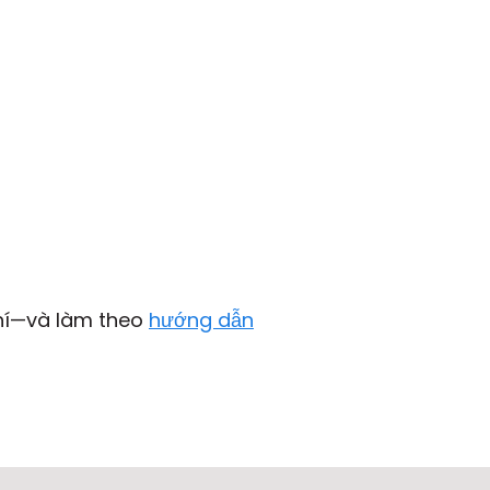
hí—và làm theo
hướng dẫn