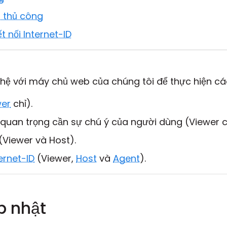
s thủ công
 nối Internet-ID
ên hệ với máy chủ web của chúng tôi để thực hiện c
wer
chỉ).
 quan trọng cần sự chú ý của người dùng (Viewer c
(Viewer và Host).
ternet-ID
(Viewer,
Host
và
Agent
).
p nhật