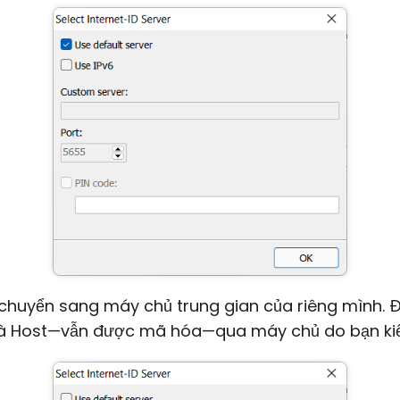
 chuyển sang máy chủ trung gian của riêng mình. Đi
 và Host—vẫn được mã hóa—qua máy chủ do bạn ki