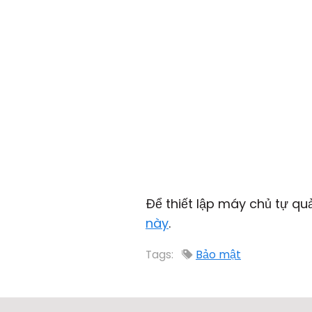
Để thiết lập máy chủ tự qu
này
.
Tags:
Bảo mật