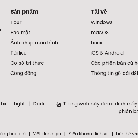
Sản phẩm
Tải về
Tour
Windows
à
Bảo mật
macOS
Ảnh chụp màn hình
Linux
Tài liệu
iOS & Android
Cơ sở tri thức
Các phiên bản cũ 
Cộng đồng
Thông tin gỡ cài đặ
to
Light
Dark
Trang web này được dịch máy.
phiên b
òng báo chí
Viết đánh giá
Điều khoản dịch vụ
Liên hệ vớ