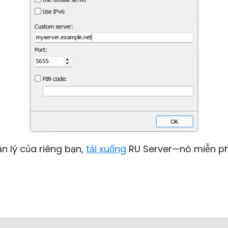
ản lý của riêng bạn,
tải xuống
RU Server—nó miễn p