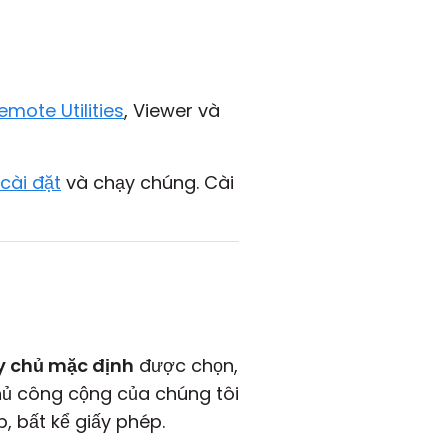
mote Utilities
, Viewer và
 cài đặt
và chạy chúng. Cài
 chủ mặc định
được chọn,
ủ công cộng của chúng tôi
, bất kể giấy phép.