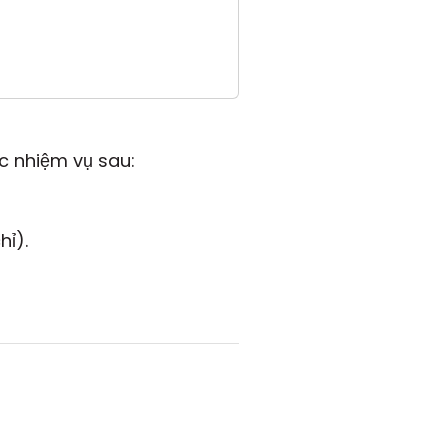
ác nhiệm vụ sau:
hỉ).