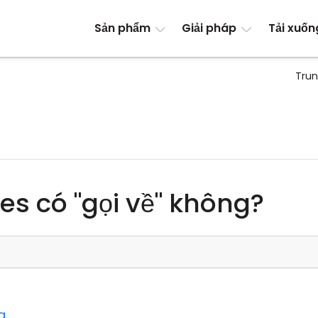
Sản phẩm
Giải pháp
Tải xuốn
Trun
ies có "gọi về" không?
g