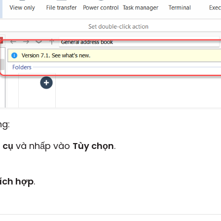
ng:
 cụ
và nhấp vào
Tùy chọn
.
tích hợp
.