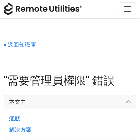
解決方案
產品
下載
購買
支援
關於
導覽
金融與銀行
Windows
線上購買
支援中心
聯繫我們
安全性
製造與零售
macOS
許可證助手
文檔
新聞稿
« 返回知識庫
螢幕截圖
醫療保健
Linux
升級您的許可證
知識庫
寫評論
版本說明
教育與政府
iOS/Android
"需要管理員權限" 錯誤
連接模式
資訊技術
無人值守訪問
本文中
活動目錄支援
症狀
解決方案
MSI 配置