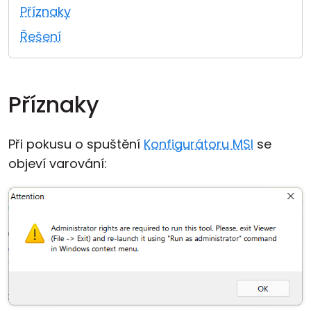
Příznaky
Cloud a on-premise
Řešení
Příznaky
Při pokusu o spuštění
Konfigurátoru MSI
se
objeví varování: