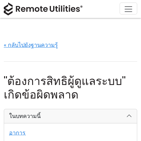
ดาวน์โหลด
ผลิตภัณฑ์
สนับสนุน
เกี่ยวกับ
โซลูชัน
ซื้อ
ทัวร์
การเงินและธนาคาร
Windows
ซื้อออนไลน์
ศูนย์สนับสนุน
ติดต่อเรา
ความปลอดภัย
การผลิตและการค้าปลีก
macOS
ผู้ช่วยใบอนุญาต
เอกสารประกอบ
ห้องข่าว
« กลับไปยังฐานความรู้
ภาพหน้าจอ
การดูแลสุขภาพ
Linux
อัปเกรดใบอนุญาตของคุณ
ฐานความรู้
เขียนรีวิว
หมายเหตุประจำรุ่น
การศึกษาและรัฐบาล
iOS/Android
"ต้องการสิทธิผู้ดูแลระบบ"
โหมดการเชื่อมต่อ
เทคโนโลยีสารสนเทศ
เกิดข้อผิดพลาด
การเข้าถึงแบบไม่ต้องดูแล
ในบทความนี้
การสนับสนุน Active Directory
อาการ
การกำหนดค่า MSI