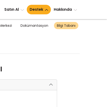
Satın Al
Destek
Hakkında
Merkezi
Dokümantasyon
Bilgi Tabanı
ı