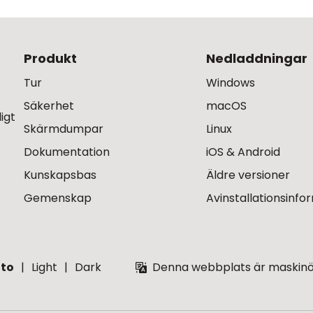
Produkt
Nedladdningar
Tur
Windows
Säkerhet
macOS
igt
Skärmdumpar
Linux
Dokumentation
iOS & Android
Kunskapsbas
Äldre versioner
Gemenskap
Avinstallationsinfo
to
Light
Dark
Denna webbplats är maskinöve