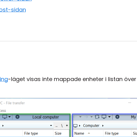
ost-sidan
ring
-läget visas inte mappade enheter i listan öve