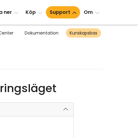
a ner
Köp
Support
Om
Center
Dokumentation
Kunskapsbas
öringsläget