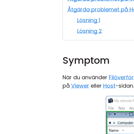
Åtgärda problemet på H
Lösning 1
Lösning 2
Symptom
När du använder
Filöverfö
på
Viewer
eller
Host
-sidan.