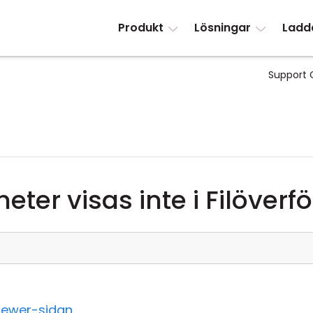
Produkt
Lösningar
Ladd
Support 
er visas inte i Filöverf
iewer-sidan