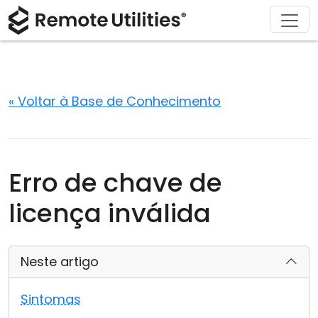
Descarregar
Soluções
Comprar
Produto
Sobre
Apoio
Tour
Finanças e Banca
Windows
Comprar Online
Centro de Suporte
Contacte-nos
Segurança
Manufatura e Varejo
macOS
Assistente de Licença
Documentação
Sala de Imprensa
« Voltar à Base de Conhecimento
Capturas de Ecrã
Saúde
Linux
Atualizar a Sua Licença
Base de Conhecimento
Escreva uma Avaliação
Notas de Lançamento
Educação e Governo
iOS/Android
Erro de chave de
Modos de Ligação
Tecnologia da Informação
licença inválida
Acesso Não Supervisonado
Neste artigo
Suporte a Active Directory
Sintomas
Configuração MSI