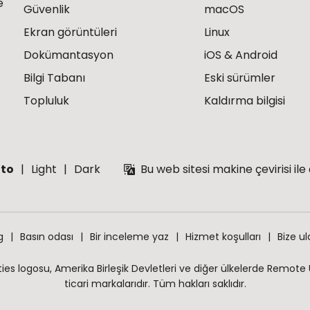
e
Güvenlik
macOS
Ekran görüntüleri
Linux
Dokümantasyon
iOS & Android
Bilgi Tabanı
Eski sürümler
Topluluk
Kaldırma bilgisi
to
Light
Dark
Bu web sitesi makine çevirisi ile 
g
Basın odası
Bir inceleme yaz
Hizmet koşulları
Bize ul
s logosu, Amerika Birleşik Devletleri ve diğer ülkelerde Remote Util
ticari markalarıdır. Tüm hakları saklıdır.