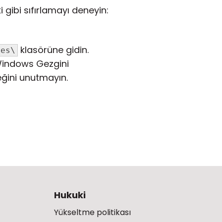
gibi sıfırlamayı deneyin:
klasörüne gidin.
les\
 Windows Gezgini
ğini unutmayın.
Hukuki
Yükseltme politikası