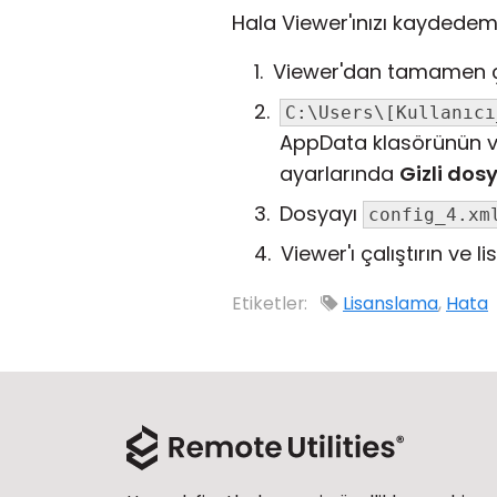
Hala Viewer'ınızı kaydedem
Viewer'dan tamamen çı
C:\Users\[Kullanıcı
AppData klasörünün va
ayarlarında
Gizli dosy
Dosyayı
config_4.xm
Viewer'ı çalıştırın ve l
Etiketler:
Lisanslama
,
Hata