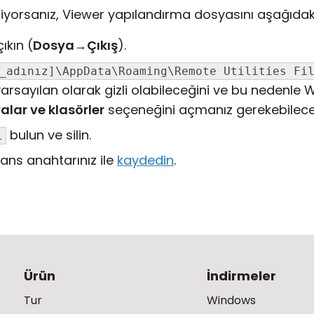
iyorsanız, Viewer yapılandırma dosyasını aşağıdaki 
kın (
Dosya
→
Çıkış
).
_adınız]\AppData\Roaming\Remote Utilities Fi
rsayılan olarak gizli olabileceğini ve bu nedenle
alar ve klasörler
seçeneğini açmanız gerekebilece
bulun ve silin.
l
isans anahtarınız ile
kaydedin
.
Ürün
İndirmeler
Tur
Windows