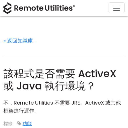
解決方案
產品
下載
購買
支援
關於
導覽
金融與銀行
Windows
線上購買
支援中心
聯繫我們
安全性
製造與零售
macOS
許可證助手
文檔
新聞稿
« 返回知識庫
螢幕截圖
醫療保健
Linux
升級您的許可證
知識庫
寫評論
版本說明
教育與政府
iOS/Android
該程式是否需要 ActiveX
連接模式
資訊技術
或 Java 執行環境？
無人值守訪問
不，Remote Utilities 不需要 JRE、ActiveX 或其他
活動目錄支援
框架進行運作。
MSI 配置
標籤:
功能