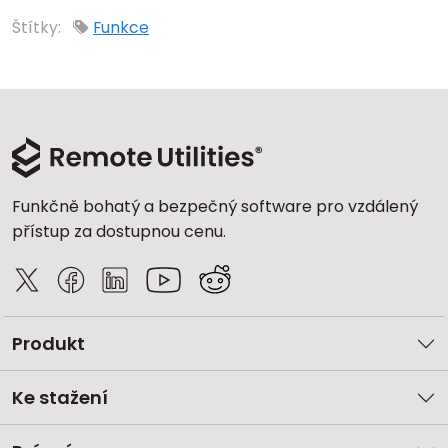
Cloud a on-premise
Štítky:
Funkce
Funkčně bohatý a bezpečný software pro vzdálený
přístup za dostupnou cenu.
Produkt
Ke stažení