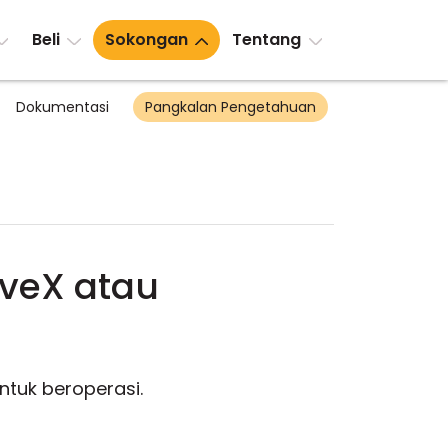
Beli
Sokongan
Tentang
Dokumentasi
Pangkalan Pengetahuan
veX atau
untuk beroperasi.