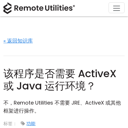
解决方案
产品
下载
购买
支持
关于
巡演
金融与银行
Windows
在线购买
支持中心
联系我们
安全性
制造业与零售
macOS
许可证助手
文档
新闻发布室
« 返回知识库
截图
医疗保健
Linux
升级您的许可证
知识库
撰写评论
发行说明
教育与政府
iOS/Android
该程序是否需要 ActiveX
连接模式
信息技术
或 Java 运行环境？
无人值守访问
不，Remote Utilities 不需要 JRE、ActiveX 或其他
Active Directory 支持
框架进行操作。
MSI 配置
标签：
功能