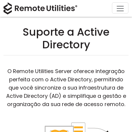
Descarregar
Soluções
Comprar
Produto
Sobre
Apoio
Tour
Finanças e Banca
Windows
Comprar Online
Centro de Suporte
Contacte-nos
Suporte a Active
Segurança
Manufatura e Varejo
macOS
Assistente de Licença
Documentação
Sala de Imprensa
Directory
Capturas de Ecrã
Saúde
Linux
Atualizar a Sua Licença
Base de Conhecimento
Escreva uma Avaliação
Notas de Lançamento
Educação e Governo
iOS/Android
O Remote Utilities Server oferece integração
perfeita com o Active Directory, permitindo
Modos de Ligação
Tecnologia da Informação
que você sincronize a sua infraestrutura de
Acesso Não Supervisonado
Active Directory (AD) e simplifique a gestão e
organização da sua rede de acesso remoto.
Suporte a Active Directory
Configuração MSI