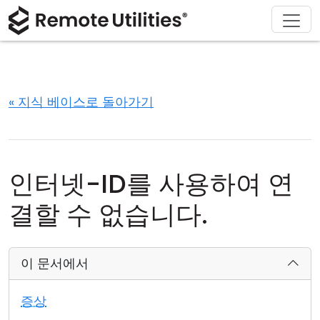
회사 소개
다운로드
솔루션
제품
구매
지원
투어
재무 및 은행업
Windows
온라인 구매
지원 센터
문의하기
보안
제조 및 소매업
macOS
라이선스 어시스턴트
문서
보도 자료실
« 지식 베이스로 돌아가기
스크린샷
헬스케어
Linux
라이선스 업그레이드
지식 기반
리뷰 작성하기
릴리즈 노트
교육 및 정부
iOS/Android
인터넷-ID를 사용하여 연
연결 모드
정보 기술
결할 수 없습니다.
무인 액세스
이 문서에서
Active Directory 지원
증상
MSI 구성