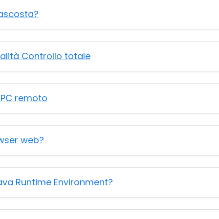
nascosta?
lità Controllo totale
al PC remoto
owser web?
Java Runtime Environment?