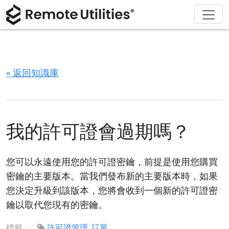
解決方案
產品
下載
購買
支援
關於
導覽
金融與銀行
Windows
線上購買
支援中心
聯繫我們
安全性
製造與零售
macOS
許可證助手
文檔
新聞稿
« 返回知識庫
螢幕截圖
醫療保健
Linux
升級您的許可證
知識庫
寫評論
版本說明
教育與政府
iOS/Android
我的許可證會過期嗎？
連接模式
資訊技術
您可以永遠使用您的許可證密鑰，前提是使用您購買
無人值守訪問
密鑰的主要版本。當我們發布新的主要版本時，如果
您決定升級到該版本，您將會收到一個新的許可證密
活動目錄支援
鑰以取代您現有的密鑰。
MSI 配置
標籤：
許可證管理
,
訂單