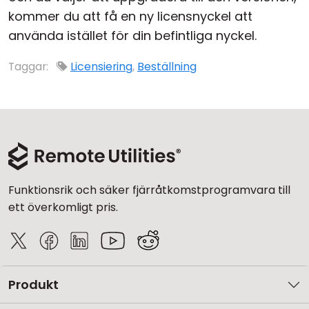
kommer du att få en ny licensnyckel att
Moln & Lokal installation
använda istället för din befintliga nyckel.
Taggar:
Licensiering
,
Beställning
Funktionsrik och säker fjärråtkomstprogramvara till
ett överkomligt pris.
Produkt