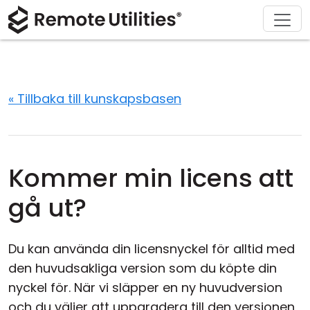
Ladda ner
Lösningar
Support
Produkt
Köp
Om
Tour
Finans och bankverksamhet
Windows
Köp online
Support Center
Kontakta oss
Säkerhet
Tillverkning och detaljhandel
macOS
Licensassistent
Dokumentation
Pressrum
« Tillbaka till kunskapsbasen
Skärmdumpar
Vård och hälsa
Linux
Uppgradera din licens
Kunskapsbas
Skriv en recension
Release Notes
Utbildning och myndigheter
iOS/Android
Kommer min licens att
Anslutningslägen
Informationsteknik
gå ut?
Oövervakad åtkomst
Du kan använda din licensnyckel för alltid med
Active Directory-support
den huvudsakliga version som du köpte din
nyckel för. När vi släpper en ny huvudversion
MSI-konfiguration
och du väljer att uppgradera till den versionen,