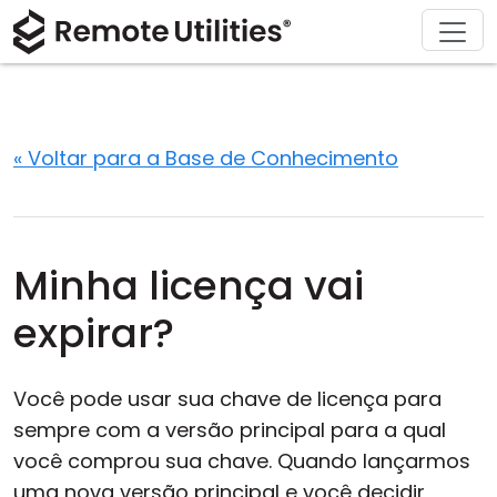
Soluções
Comprar
Produto
Suporte
Baixar
Sobre
Tour
Finanças e Banco
Windows
Comprar Online
Centro de Suporte
Fale conosco
Segurança
Manufatura e Varejo
macOS
Assistente de Licença
Documentação
Sala de imprensa
« Voltar para a Base de Conhecimento
Capturas de Tela
Saúde
Linux
Atualizar Sua Licença
Base de Conhecimento
Escrever uma avaliação
Notas de Lançamento
Educação e Governo
iOS/Android
Minha licença vai
Modos de Conexão
Tecnologia da Informação
expirar?
Acesso Não Assistido
Você pode usar sua chave de licença para
Suporte ao Active Directory
sempre com a versão principal para a qual
você comprou sua chave. Quando lançarmos
Configuração MSI
uma nova versão principal e você decidir