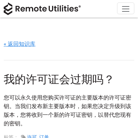
解决方案
产品
下载
购买
支持
关于
巡演
金融与银行
Windows
在线购买
支持中心
联系我们
安全性
制造业与零售
macOS
许可证助手
文档
新闻发布室
« 返回知识库
截图
医疗保健
Linux
升级您的许可证
知识库
撰写评论
发行说明
教育与政府
iOS/Android
我的许可证会过期吗？
连接模式
信息技术
您可以永久使用您购买许可证的主要版本的许可证密
无人值守访问
钥。当我们发布新主要版本时，如果您决定升级到该
版本，您将收到一个新的许可证密钥，以替代您现有
Active Directory 支持
的密钥。
MSI 配置
标签：
许可
,
订单