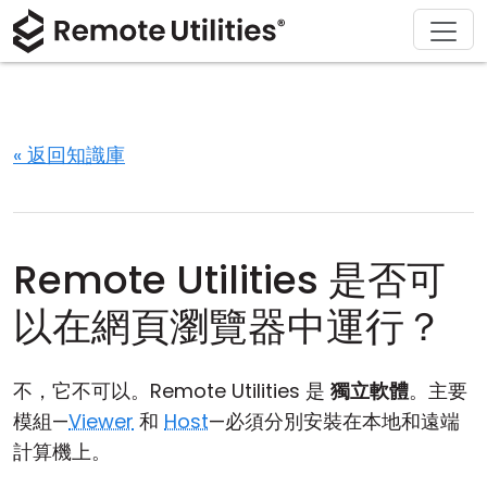
解決方案
產品
下載
購買
支援
關於
導覽
金融與銀行
Windows
線上購買
支援中心
聯繫我們
安全性
製造與零售
macOS
許可證助手
文檔
新聞稿
« 返回知識庫
螢幕截圖
醫療保健
Linux
升級您的許可證
知識庫
寫評論
版本說明
教育與政府
iOS/Android
Remote Utilities 是否可
連接模式
資訊技術
以在網頁瀏覽器中運行？
無人值守訪問
不，它不可以。Remote Utilities 是
獨立軟體
。主要
活動目錄支援
模組—
Viewer
和
Host
—必須分別安裝在本地和遠端
計算機上。
MSI 配置