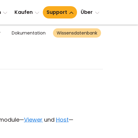
n
Kaufen
Support
Über
r
Dokumentation
Wissensdatenbank
tmodule—
Viewer
und
Host
—