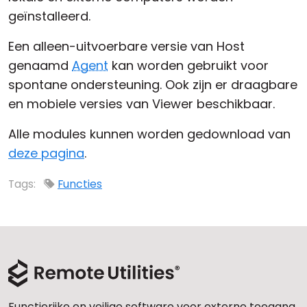
geïnstalleerd.
Cloud & On-Premise
Een alleen-uitvoerbare versie van Host
genaamd
Agent
kan worden gebruikt voor
spontane ondersteuning. Ook zijn er draagbare
en mobiele versies van Viewer beschikbaar.
Alle modules kunnen worden gedownload van
deze pagina
.
Tags:
Functies
Functierijke en veilige software voor externe toegang