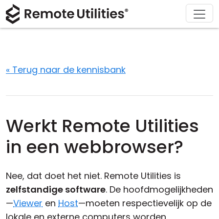
Ondersteuning
Downloaden
Oplossingen
Product
Kopen
Over
Tour
Financiën en Banken
Windows
Kopen Online
Ondersteuningscentrum
Neem contact met ons op
Beveiliging
Productie en Detailhandel
macOS
Licentie Assistent
Documentatie
Perskamer
« Terug naar de kennisbank
Screenshots
Gezondheidszorg
Linux
Upgrade Uw Licentie
Kennisbank
Schrijf een recensie
Versie-informatie
Onderwijs en Overheid
iOS/Android
Werkt Remote Utilities
Verbinding modi
Informatietechnologie
in een webbrowser?
Onbeheerd Toegang
Nee, dat doet het niet. Remote Utilities is
Ondersteuning voor Active Directory
zelfstandige software
. De hoofdmogelijkheden
—
Viewer
en
Host
—moeten respectievelijk op de
MSI-configuratie
lokale en externe computers worden