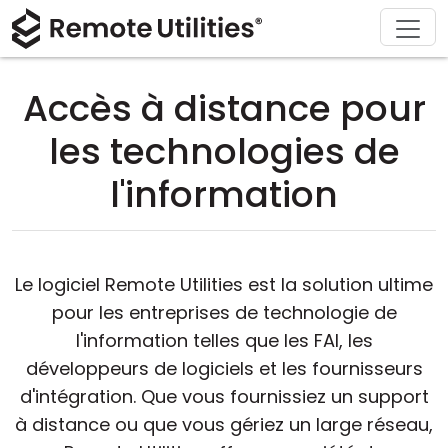
Télécharger
Solutions
À propos
Support
Acheter
Produit
Visite
Finance et banque
Windows
Acheter en ligne
Centre de support
Contactez-nous
Accès à distance pour
Sécurité
Fabrication et vente au détail
macOS
Assistant de licence
Documentation
Salle de presse
les technologies de
Captures d'écran
Soins de santé
Linux
Mettre à niveau votre licence
Base de connaissances
Écrire un avis
l'information
Notes de version
Éducation et gouvernement
iOS/Android
Modes de connexion
Technologie de l'information
Le logiciel Remote Utilities est la solution ultime
pour les entreprises de technologie de
Accès non surveillé
l'information telles que les FAI, les
développeurs de logiciels et les fournisseurs
Support d'Active Directory
d'intégration. Que vous fournissiez un support
à distance ou que vous gériez un large réseau,
Configuration MSI