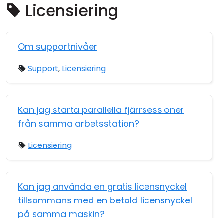
Licensiering
Moln & Lokal installation
Om supportnivåer
Support
,
Licensiering
Kan jag starta parallella fjärrsessioner
från samma arbetsstation?
Licensiering
Kan jag använda en gratis licensnyckel
tillsammans med en betald licensnyckel
på samma maskin?