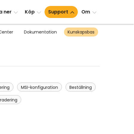
a ner
Köp
Support
Om
Center
Dokumentation
Kunskapsbas
ering
MSI-konfiguration
Beställning
radering