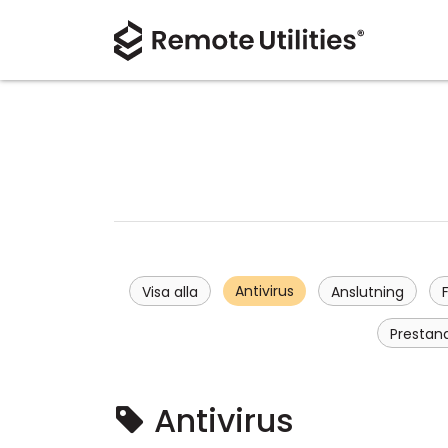
Antivirus
Visa alla
Anslutning
F
Prestan
Antivirus