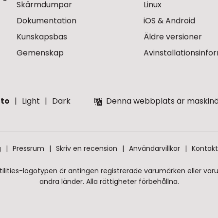
Skärmdumpar
Linux
Dokumentation
iOS & Android
Kunskapsbas
Äldre versioner
Gemenskap
Avinstallationsinfo
to
Light
Dark
Denna webbplats är maskinöve
g
Pressrum
Skriv en recension
Användarvillkor
Kontakt
ilities-logotypen är antingen registrerade varumärken eller varum
andra länder. Alla rättigheter förbehållna.