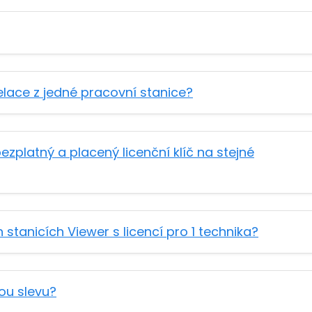
lace z jedné pracovní stanice?
zplatný a placený licenční klíč na stejné
tanicích Viewer s licencí pro 1 technika?
ou slevu?