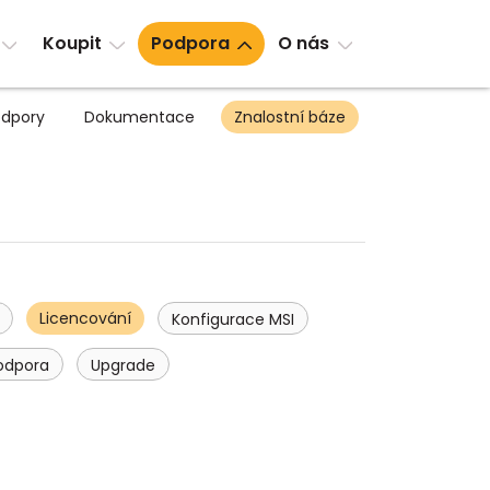
Koupit
Podpora
O nás
dpory
Dokumentace
Znalostní báze
Licencování
Konfigurace MSI
odpora
Upgrade