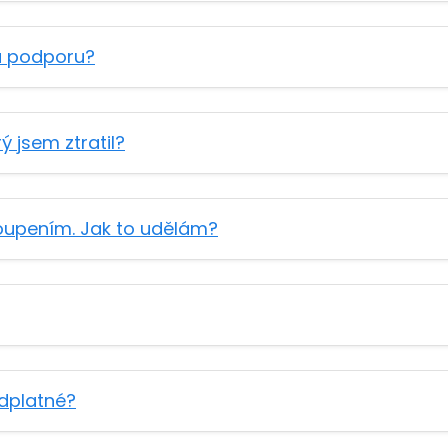
u podporu?
ý jsem ztratil?
oupením. Jak to udělám?
dplatné?