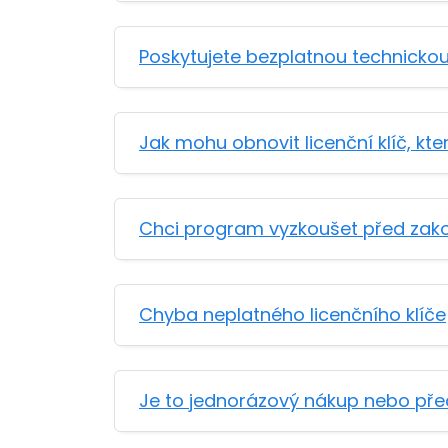
Poskytujete bezplatnou technicko
Jak mohu obnovit licenční klíč, kter
Chci program vyzkoušet před zak
Chyba neplatného licenčního klíče
Je to jednorázový nákup nebo pře