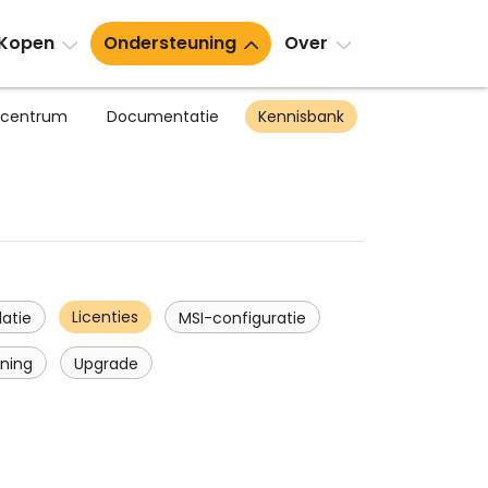
Kopen
Ondersteuning
Over
scentrum
Documentatie
Kennisbank
Licenties
latie
MSI-configuratie
ning
Upgrade