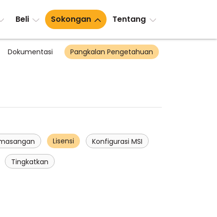
Beli
Sokongan
Tentang
Dokumentasi
Pangkalan Pengetahuan
n
Lisensi
masangan
Konfigurasi MSI
Tingkatkan