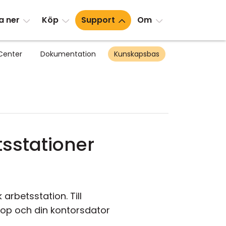
a ner
Köp
Support
Om
Center
Dokumentation
Kunskapsbas
tsstationer
 arbetsstation. Till
op och din kontorsdator