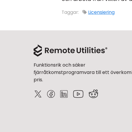
Taggar:
Licensiering
Funktionsrik och säker
fjärråtkomstprogramvara till ett överkoml
pris.