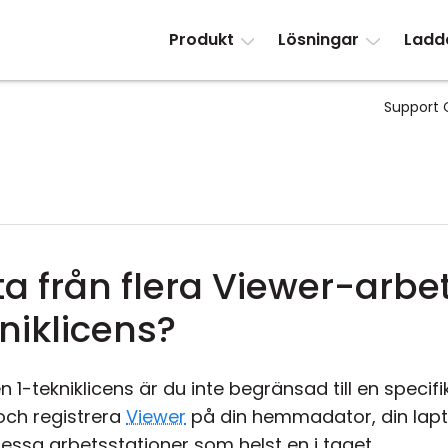
Produkt
Lösningar
Ladd
Support 
a från flera Viewer-arbe
niklicens?
1-tekniklicens är du inte begränsad till en specifik
och registrera
Viewer
på din hemmadator, din lapt
dessa arbetsstationer som helst en i taget.