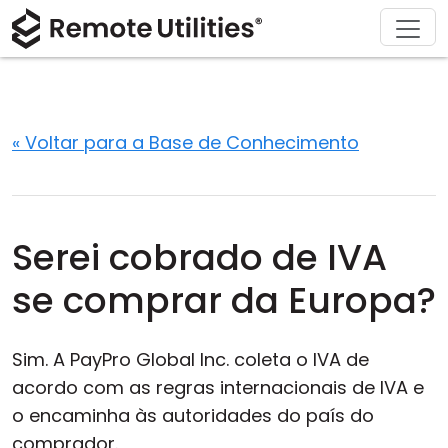
Soluções
Comprar
Produto
Suporte
Baixar
Sobre
Tour
Finanças e Banco
Windows
Comprar Online
Centro de Suporte
Fale conosco
Segurança
Manufatura e Varejo
macOS
Assistente de Licença
Documentação
Sala de imprensa
« Voltar para a Base de Conhecimento
Capturas de Tela
Saúde
Linux
Atualizar Sua Licença
Base de Conhecimento
Escrever uma avaliação
Notas de Lançamento
Educação e Governo
iOS/Android
Serei cobrado de IVA
Modos de Conexão
Tecnologia da Informação
se comprar da Europa?
Acesso Não Assistido
Sim. A PayPro Global Inc. coleta o IVA de
Suporte ao Active Directory
acordo com as regras internacionais de IVA e
o encaminha às autoridades do país do
Configuração MSI
comprador.