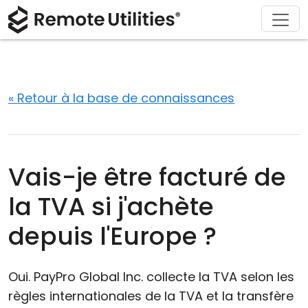
Télécharger
Solutions
À propos
Support
Acheter
Produit
Visite
Finance et banque
Windows
Acheter en ligne
Centre de support
Contactez-nous
Sécurité
Fabrication et vente au détail
macOS
Assistant de licence
Documentation
Salle de presse
« Retour à la base de connaissances
Captures d'écran
Soins de santé
Linux
Mettre à niveau votre licence
Base de connaissances
Écrire un avis
Notes de version
Éducation et gouvernement
iOS/Android
Vais-je être facturé de
Modes de connexion
Technologie de l'information
la TVA si j'achète
Accès non surveillé
depuis l'Europe ?
Support d'Active Directory
Oui. PayPro Global Inc. collecte la TVA selon les
Configuration MSI
règles internationales de la TVA et la transfère