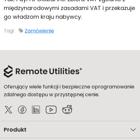
międzynarodowymi zasadami VAT i przekazuje
Chmura i lokalnie
go władzom kraju nabywcy.
Tagi:
Zamówienie
Oferujący wiele funkcji i bezpieczne oprogramowanie
zdalnego dostępu w przystępnej cenie.
Produkt