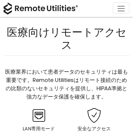
ソリューション
ダウンロード
サポート
会社概要
製品
購入
ツアー
金融および銀行
Windows
オンライン購入
サポートセンター
お問い合わせ
医療向けリモートアクセ
セキュリティ
製造および小売
macOS
ライセンスアシスタント
ドキュメント
プレスルーム
ス
スクリーンショット
ヘルスケア
Linux
ライセンスのアップグレード
ナレッジベース
レビューを書く
リリースノート
教育および政府
iOS/Android
医療業界において患者データのセキュリティは最も
重要です。Remote Utilitiesはリモート接続のため
接続モード
情報技術
の比類のないセキュリティを提供し、HIPAA準拠と
無人アクセス
強力なデータ保護を確保します。
Active Directory サポート
MSI 設定
LAN専用モード
安全なアクセス