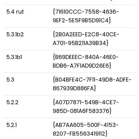
5.4 rut
{71610CCC-7558-4636-
9EF2-5E5F9B5D91C4}
5.3.1b2
{2B0A2EED-E2C8-40CE-
A701-95B211A39B34}
5.3.1b1
{B69DEEEC-840A-46E0-
BDB6-A7F1AD9D26E6}
5.3
{B04BFE4C-7F11-49D8-ADFE-
867939D886FA}
5.2.2
{A07D7871-549B-4CE7-
985D-081A6F583376}
5.2.1
{AB7AA605-500F-4153-
8207-FB5563419112}