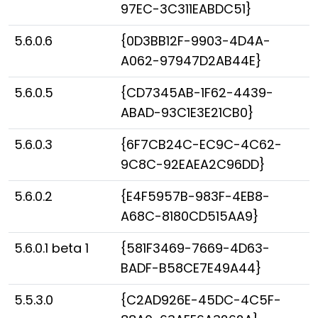
97EC-3C311EABDC51}
5.6.0.6
{0D3BB12F-9903-4D4A-
A062-97947D2AB44E}
5.6.0.5
{CD7345AB-1F62-4439-
ABAD-93C1E3E21CB0}
5.6.0.3
{6F7CB24C-EC9C-4C62-
9C8C-92EAEA2C96DD}
5.6.0.2
{E4F5957B-983F-4EB8-
A68C-8180CD515AA9}
5.6.0.1 beta 1
{581F3469-7669-4D63-
BADF-B58CE7E49A44}
5.5.3.0
{C2AD926E-45DC-4C5F-