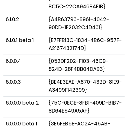
BC5C-22CA946BAE1B}
6.1.0.2
{A4B63796-8961-4042-
90DD-1F2032C4D461}
6.1.0.1 beta 1
{E7FFB13C-1834-4B6C-957F-
A2167432174D}
6.0.0.4
{052DF202-F103-46C9-
824D-28F4BB04DAB3}
6.0.0.3
{BE4E3EAE-A870-43BD-81E9-
A3499F142399}
6.0.0.0 beta 2
{75CF0ECE-8FB1-409D-B1B7-
8D64E549A5AF}
6.0.0.0 beta 1
{3E5FEB5E-AC24-45AB-