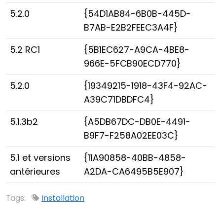
5.2.0
{54D1AB84-6B0B-445D-
B7AB-E2B2FEEC3A4F}
5.2 RC1
{5B1EC627-A9CA-4BE8-
966E-5FCB90ECD770}
5.2.0
{19349215-1918-43F4-92AC-
A39C71DBDFC4}
5.1.3b2
{A5DB67DC-DB0E-4491-
B9F7-F258A02EE03C}
5.1 et versions
{11A90858-40BB-4858-
antérieures
A2DA-CA6495B5E907}
Tags:
Installation