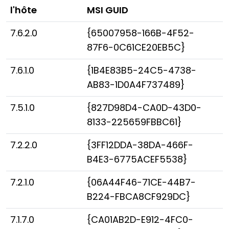
l'hôte
MSI GUID
Cloud et sur site
7.6.2.0
{65007958-166B-4F52-
87F6-0C61CE20EB5C}
7.6.1.0
{1B4E83B5-24C5-4738-
AB83-1D0A4F737489}
7.5.1.0
{827D98D4-CA0D-43D0-
8133-225659FBBC61}
7.2.2.0
{3FF12DDA-38DA-466F-
B4E3-6775ACEF5538}
7.2.1.0
{06A44F46-71CE-44B7-
B224-FBCA8CF929DC}
7.1.7.0
{CA01AB2D-E912-4FC0-