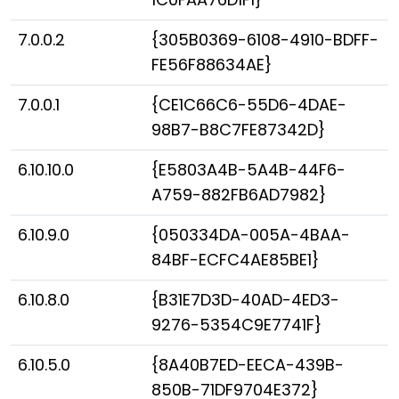
7.0.0.2
{305B0369-6108-4910-BDFF-
FE56F88634AE}
7.0.0.1
{CE1C66C6-55D6-4DAE-
98B7-B8C7FE87342D}
6.10.10.0
{E5803A4B-5A4B-44F6-
A759-882FB6AD7982}
6.10.9.0
{050334DA-005A-4BAA-
84BF-ECFC4AE85BE1}
6.10.8.0
{B31E7D3D-40AD-4ED3-
9276-5354C9E7741F}
6.10.5.0
{8A40B7ED-EECA-439B-
850B-71DF9704E372}