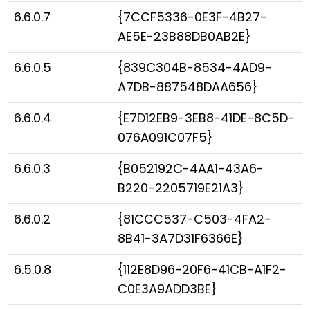
6.6.0.7
{7CCF5336-0E3F-4B27-
AE5E-23B88DB0AB2E}
6.6.0.5
{839C304B-8534-4AD9-
A7DB-887548DAA656}
6.6.0.4
{E7D12EB9-3EB8-41DE-8C5D-
076A091C07F5}
6.6.0.3
{B052192C-4AA1-43A6-
B220-2205719E21A3}
6.6.0.2
{81CCC537-C503-4FA2-
8B41-3A7D31F6366E}
6.5.0.8
{112E8D96-20F6-41CB-A1F2-
C0E3A9ADD3BE}