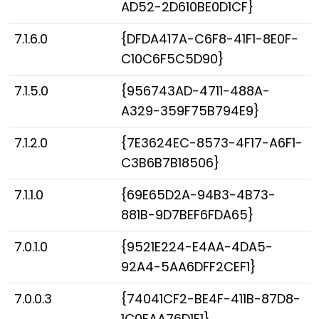
AD52-2D610BE0D1CF}
7.1.6.0
{DFDA417A-C6F8-41F1-8E0F-
C10C6F5C5D90}
7.1.5.0
{956743AD-4711-488A-
A329-359F75B794E9}
7.1.2.0
{7E3624EC-8573-4F17-A6F1-
C3B6B7B18506}
7.1.1.0
{69E65D2A-94B3-4B73-
881B-9D7BEF6FDA65}
7.0.1.0
{9521E224-E4AA-4DA5-
92A4-5AA6DFF2CEF1}
7.0.0.3
{74041CF2-BE4F-411B-87D8-
1C0FAA76D1F1}