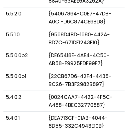
88A0-63AEE6A3262A}
5.5.2.0
{54067864-C0E7-47DB-
A0C1-D6C874CE6BD8}
5.5.1.0
{9568D4BD-1680-442A-
BD7C-671DF1243F10}
5.5.0.0b2
{DE65418E-4AE4-4C50-
AB58-F9925FDF99F7}
5.5.0.0b1
{22CB67D6-42F4-4438-
BC26-7B3F2982B897}
5.4.0.2
{0024CAA7-4422-4F5C-
A488-4BEC32770887}
5.4.0.1
{DEA713CF-01AB-4044-
8D55-332C4943E10B}