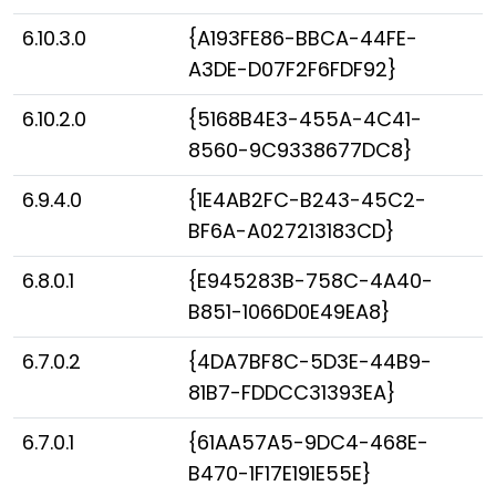
6.10.3.0
{A193FE86-BBCA-44FE-
A3DE-D07F2F6FDF92}
6.10.2.0
{5168B4E3-455A-4C41-
8560-9C9338677DC8}
6.9.4.0
{1E4AB2FC-B243-45C2-
BF6A-A027213183CD}
6.8.0.1
{E945283B-758C-4A40-
B851-1066D0E49EA8}
6.7.0.2
{4DA7BF8C-5D3E-44B9-
81B7-FDDCC31393EA}
6.7.0.1
{61AA57A5-9DC4-468E-
B470-1F17E191E55E}