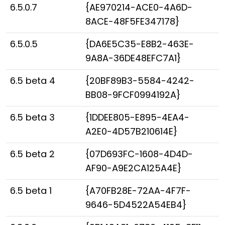
6.5.0.7
{AE970214-ACE0-4A6D-
8ACE-48F5FE347178}
6.5.0.5
{DA6E5C35-E8B2-463E-
9A8A-36DE48EFC7A1}
6.5 beta 4
{20BF89B3-5584-4242-
BB08-9FCF0994192A}
6.5 beta 3
{1DDEE805-E895-4EA4-
A2E0-4D57B210614E}
6.5 beta 2
{07D693FC-1608-4D4D-
AF90-A9E2CA125A4E}
6.5 beta 1
{A70FB28E-72AA-4F7F-
9646-5D4522A54EB4}