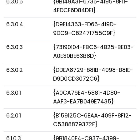
6.3.0.6
{9B149A31-6736-4195-8F11-
4FDCF6D84DE1}
6.3.0.4
{D9E14363-FD66-419D-
9DC9-C62471755C9F}
6.3.0.3
{73190104-FBC6-4B25-BE03-
A0E30BE63B8D}
6.3.0.2
{DDEA8729-681B-4998-B81E-
D9D0CD3072C6}
6.3.0.1
{A0CA76E4-5881-4D80-
AAF3-EA7B049E7435}
6.2.0.1
{B159125C-6EAA-409F-8F12-
C5388879372F}
6.1.0.3
{9B1840F4-C937-4399-