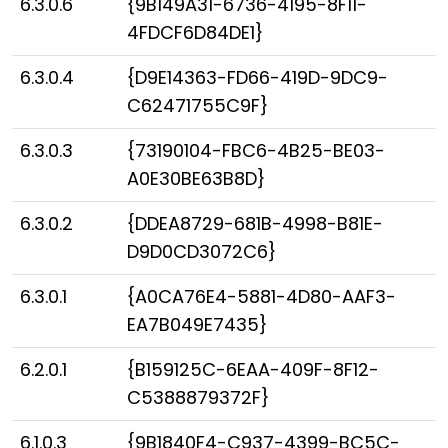
6.3.0.6
{9B149A31-6736-4195-8F11-
4FDCF6D84DE1}
6.3.0.4
{D9E14363-FD66-419D-9DC9-
C62471755C9F}
6.3.0.3
{73190104-FBC6-4B25-BE03-
A0E30BE63B8D}
6.3.0.2
{DDEA8729-681B-4998-B81E-
D9D0CD3072C6}
6.3.0.1
{A0CA76E4-5881-4D80-AAF3-
EA7B049E7435}
6.2.0.1
{B159125C-6EAA-409F-8F12-
C5388879372F}
6.1.0.3
{9B1840F4-C937-4399-BC5C-