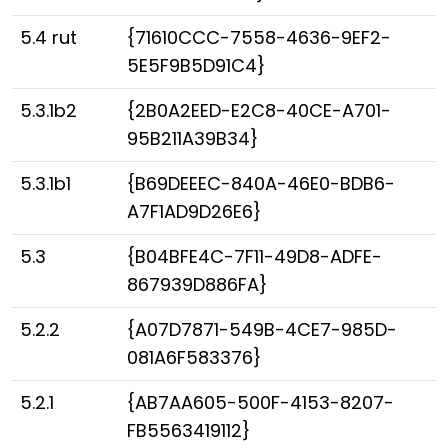
5.4 rut
{71610CCC-7558-4636-9EF2-
5E5F9B5D91C4}
5.3.1b2
{2B0A2EED-E2C8-40CE-A701-
95B211A39B34}
5.3.1b1
{B69DEEEC-840A-46E0-BDB6-
A7F1AD9D26E6}
5.3
{B04BFE4C-7F11-49D8-ADFE-
867939D886FA}
5.2.2
{A07D7871-549B-4CE7-985D-
081A6F583376}
5.2.1
{AB7AA605-500F-4153-8207-
FB5563419112}