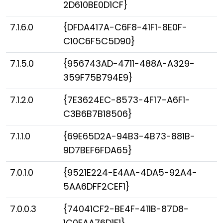
2D610BE0D1CF}
7.1.6.0
{DFDA417A-C6F8-41F1-8E0F-
C10C6F5C5D90}
7.1.5.0
{956743AD-4711-488A-A329-
359F75B794E9}
7.1.2.0
{7E3624EC-8573-4F17-A6F1-
C3B6B7B18506}
7.1.1.0
{69E65D2A-94B3-4B73-881B-
9D7BEF6FDA65}
7.0.1.0
{9521E224-E4AA-4DA5-92A4-
5AA6DFF2CEF1}
7.0.0.3
{74041CF2-BE4F-411B-87D8-
1C0FAA76D1F1}