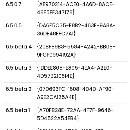
6.5.0.7
{AE970214-ACE0-4A6D-8ACE-
48F5FE347178}
6.5.0.5
{DA6E5C35-E8B2-463E-9A8A-
36DE48EFC7A1}
6.5 beta 4
{20BF89B3-5584-4242-BB08-
9FCF0994192A}
6.5 beta 3
{1DDEE805-E895-4EA4-A2E0-
4D57B210614E}
6.5 beta 2
{07D693FC-1608-4D4D-AF90-
A9E2CA125A4E}
6.5 beta 1
{A70FB28E-72AA-4F7F-9646-
5D4522A54EB4}