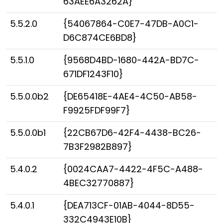
63AEE6A3262A}
5.5.2.0
{54067864-C0E7-47DB-A0C1-
D6C874CE6BD8}
5.5.1.0
{9568D4BD-1680-442A-BD7C-
671DF1243F10}
5.5.0.0b2
{DE65418E-4AE4-4C50-AB58-
F9925FDF99F7}
5.5.0.0b1
{22CB67D6-42F4-4438-BC26-
7B3F2982B897}
5.4.0.2
{0024CAA7-4422-4F5C-A488-
4BEC32770887}
5.4.0.1
{DEA713CF-01AB-4044-8D55-
332C4943E10B}