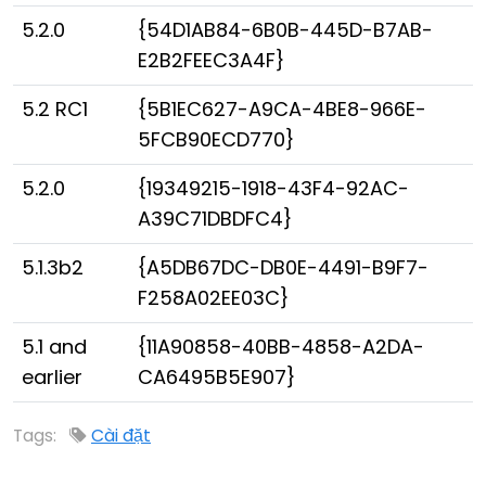
5.2.0
{54D1AB84-6B0B-445D-B7AB-
E2B2FEEC3A4F}
5.2 RC1
{5B1EC627-A9CA-4BE8-966E-
5FCB90ECD770}
5.2.0
{19349215-1918-43F4-92AC-
A39C71DBDFC4}
5.1.3b2
{A5DB67DC-DB0E-4491-B9F7-
F258A02EE03C}
5.1 and
{11A90858-40BB-4858-A2DA-
earlier
CA6495B5E907}
Tags:
Cài đặt