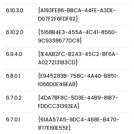
6.10.3.0
{A193FE86-BBCA-44FE-A3DE-
D07F2F6FDF92}
6.10.2.0
{5168B4E3-455A-4C41-8560-
9C9338677DC8}
6.9.4.0
{1E4AB2FC-B243-45C2-BF6A-
A027213183CD}
6.8.0.1
{E945283B-758C-4A40-B851-
1066D0E49EA8}
6.7.0.2
{4DA7BF8C-5D3E-44B9-81B7-
FDDCC31393EA}
6.7.0.1
{61AA57A5-9DC4-468E-B470-
1F17E191E55E}