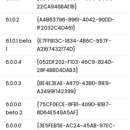
22CA946BAE1B}
6.1.0.2
{A4B63796-8961-4042-90DD-
1F2032C4D461}
6.1.0.1 beta
{E7FFB13C-1834-4B6C-957F-
1
A2167432174D}
6.0.0.4
{052DF202-F103-46C9-824D-
28F4BB04DAB3}
6.0.0.3
{BE4E3EAE-A870-43BD-81E9-
A3499F142399}
6.0.0.0
{75CF0ECE-8FB1-409D-B1B7-
beta 2
8D64E549A5AF}
6.0.0.0
{3E5FEB5E-AC24-45AB-97EC-