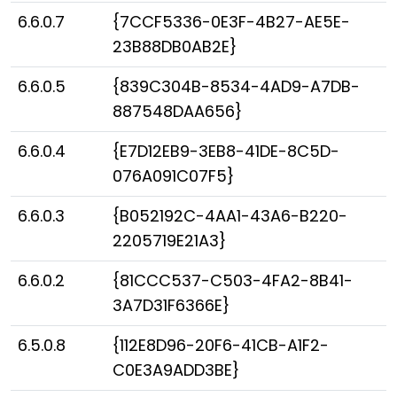
6.6.0.7
{7CCF5336-0E3F-4B27-AE5E-
23B88DB0AB2E}
6.6.0.5
{839C304B-8534-4AD9-A7DB-
887548DAA656}
6.6.0.4
{E7D12EB9-3EB8-41DE-8C5D-
076A091C07F5}
6.6.0.3
{B052192C-4AA1-43A6-B220-
2205719E21A3}
6.6.0.2
{81CCC537-C503-4FA2-8B41-
3A7D31F6366E}
6.5.0.8
{112E8D96-20F6-41CB-A1F2-
C0E3A9ADD3BE}