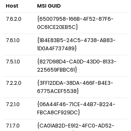
Host
MSI GUID
Đám mây & Tại chỗ
7.6.2.0
{65007958-166B-4F52-87F6-
0C61CE20EB5C}
7.6.1.0
{1B4E83B5-24C5-4738-AB83-
1D0A4F737489}
7.5.1.0
{827D98D4-CA0D-43D0-8133-
225659FBBC61}
7.2.2.0
{3FF12DDA-38DA-466F-B4E3-
6775ACEF5538}
7.2.1.0
{06A44F46-71CE-44B7-B224-
FBCA8CF929DC}
7.1.7.0
{CA01AB2D-E912-4FC0-AD52-