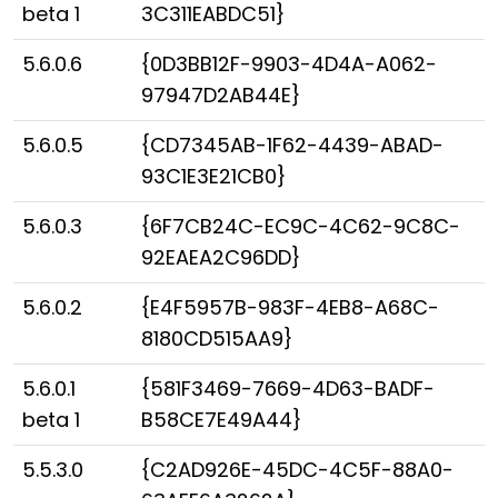
beta 1
3C311EABDC51}
5.6.0.6
{0D3BB12F-9903-4D4A-A062-
97947D2AB44E}
5.6.0.5
{CD7345AB-1F62-4439-ABAD-
93C1E3E21CB0}
5.6.0.3
{6F7CB24C-EC9C-4C62-9C8C-
92EAEA2C96DD}
5.6.0.2
{E4F5957B-983F-4EB8-A68C-
8180CD515AA9}
5.6.0.1
{581F3469-7669-4D63-BADF-
beta 1
B58CE7E49A44}
5.5.3.0
{C2AD926E-45DC-4C5F-88A0-