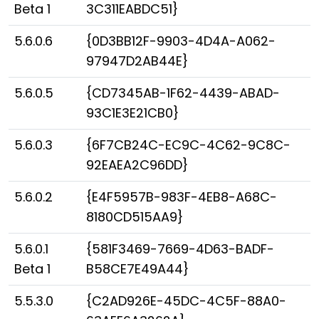
Beta 1
3C311EABDC51}
5.6.0.6
{0D3BB12F-9903-4D4A-A062-
97947D2AB44E}
5.6.0.5
{CD7345AB-1F62-4439-ABAD-
93C1E3E21CB0}
5.6.0.3
{6F7CB24C-EC9C-4C62-9C8C-
92EAEA2C96DD}
5.6.0.2
{E4F5957B-983F-4EB8-A68C-
8180CD515AA9}
5.6.0.1
{581F3469-7669-4D63-BADF-
Beta 1
B58CE7E49A44}
5.5.3.0
{C2AD926E-45DC-4C5F-88A0-