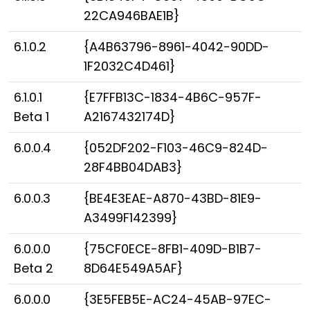
22CA946BAE1B}
6.1.0.2
{A4B63796-8961-4042-90DD-
1F2032C4D461}
6.1.0.1
{E7FFB13C-1834-4B6C-957F-
Beta 1
A2167432174D}
6.0.0.4
{052DF202-F103-46C9-824D-
28F4BB04DAB3}
6.0.0.3
{BE4E3EAE-A870-43BD-81E9-
A3499F142399}
6.0.0.0
{75CF0ECE-8FB1-409D-B1B7-
Beta 2
8D64E549A5AF}
6.0.0.0
{3E5FEB5E-AC24-45AB-97EC-