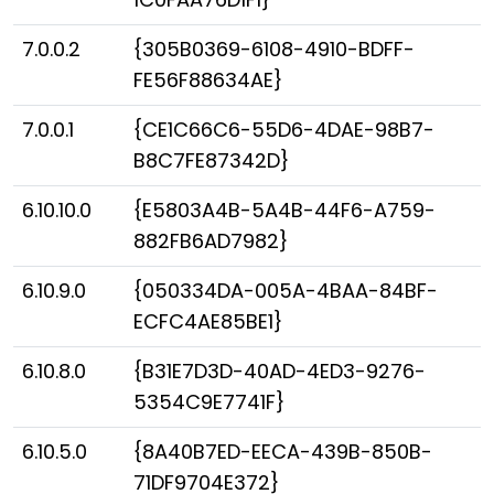
7.0.0.2
{305B0369-6108-4910-BDFF-
FE56F88634AE}
7.0.0.1
{CE1C66C6-55D6-4DAE-98B7-
B8C7FE87342D}
6.10.10.0
{E5803A4B-5A4B-44F6-A759-
882FB6AD7982}
6.10.9.0
{050334DA-005A-4BAA-84BF-
ECFC4AE85BE1}
6.10.8.0
{B31E7D3D-40AD-4ED3-9276-
5354C9E7741F}
6.10.5.0
{8A40B7ED-EECA-439B-850B-
71DF9704E372}