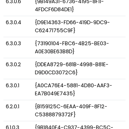
6.3.0.6
{9B149A31-6736-4195-8F11-
4FDCF6D84DE1}
6.3.0.4
{D9E14363-FD66-419D-9DC9-
C62471755C9F}
6.3.0.3
{73190104-FBC6-4B25-BE03-
A0E30BE63B8D}
6.3.0.2
{DDEA8729-681B-4998-B81E-
D9D0CD3072C6}
6.3.0.1
{A0CA76E4-5881-4D80-AAF3-
EA7B049E7435}
6.2.0.1
{B159125C-6EAA-409F-8F12-
C5388879372F}
6.1.0.3
{9B1840F4-C937-4399-BC5C-