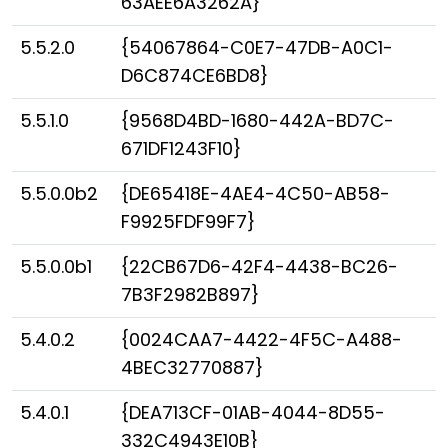
63AEE6A3262A}
5.5.2.0
{54067864-C0E7-47DB-A0C1-
D6C874CE6BD8}
5.5.1.0
{9568D4BD-1680-442A-BD7C-
671DF1243F10}
5.5.0.0b2
{DE65418E-4AE4-4C50-AB58-
F9925FDF99F7}
5.5.0.0b1
{22CB67D6-42F4-4438-BC26-
7B3F2982B897}
5.4.0.2
{0024CAA7-4422-4F5C-A488-
4BEC32770887}
5.4.0.1
{DEA713CF-01AB-4044-8D55-
332C4943E10B}