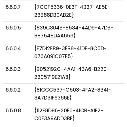
6.6.0.7
{7CCF5336-0E3F-4B27-AE5E-
23B88DB0AB2E}
6.6.0.5
{839C304B-8534-4AD9-A7DB-
887548DAA656}
6.6.0.4
{E7D12EB9-3EB8-41DE-8C5D-
076A091C07F5}
6.6.0.3
{B052192C-4AA1-43A6-B220-
2205719E21A3}
6.6.0.2
{81CCC537-C503-4FA2-8B41-
3A7D31F6366E}
6.5.0.8
{112E8D96-20F6-41CB-A1F2-
C0E3A9ADD3BE}