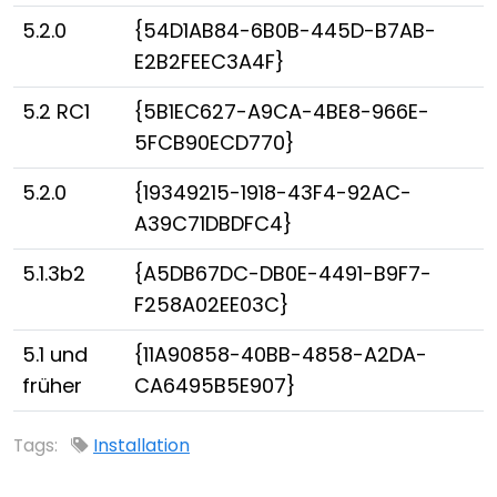
5.2.0
{54D1AB84-6B0B-445D-B7AB-
E2B2FEEC3A4F}
5.2 RC1
{5B1EC627-A9CA-4BE8-966E-
5FCB90ECD770}
5.2.0
{19349215-1918-43F4-92AC-
A39C71DBDFC4}
5.1.3b2
{A5DB67DC-DB0E-4491-B9F7-
F258A02EE03C}
5.1 und
{11A90858-40BB-4858-A2DA-
früher
CA6495B5E907}
Tags:
Installation