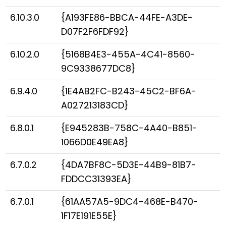
6.10.3.0
{A193FE86-BBCA-44FE-A3DE-
D07F2F6FDF92}
6.10.2.0
{5168B4E3-455A-4C41-8560-
9C9338677DC8}
6.9.4.0
{1E4AB2FC-B243-45C2-BF6A-
A027213183CD}
6.8.0.1
{E945283B-758C-4A40-B851-
1066D0E49EA8}
6.7.0.2
{4DA7BF8C-5D3E-44B9-81B7-
FDDCC31393EA}
6.7.0.1
{61AA57A5-9DC4-468E-B470-
1F17E191E55E}