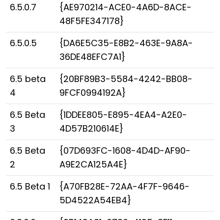
6.5.0.7
{AE970214-ACE0-4A6D-8ACE-
48F5FE347178}
6.5.0.5
{DA6E5C35-E8B2-463E-9A8A-
36DE48EFC7A1}
6.5 beta
{20BF89B3-5584-4242-BB08-
4
9FCF0994192A}
6.5 Beta
{1DDEE805-E895-4EA4-A2E0-
3
4D57B210614E}
6.5 Beta
{07D693FC-1608-4D4D-AF90-
2
A9E2CA125A4E}
6.5 Beta 1
{A70FB28E-72AA-4F7F-9646-
5D4522A54EB4}