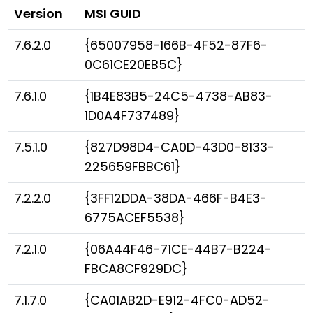
Version
MSI GUID
Cloud & On-Premise
7.6.2.0
{65007958-166B-4F52-87F6-
0C61CE20EB5C}
7.6.1.0
{1B4E83B5-24C5-4738-AB83-
1D0A4F737489}
7.5.1.0
{827D98D4-CA0D-43D0-8133-
225659FBBC61}
7.2.2.0
{3FF12DDA-38DA-466F-B4E3-
6775ACEF5538}
7.2.1.0
{06A44F46-71CE-44B7-B224-
FBCA8CF929DC}
7.1.7.0
{CA01AB2D-E912-4FC0-AD52-