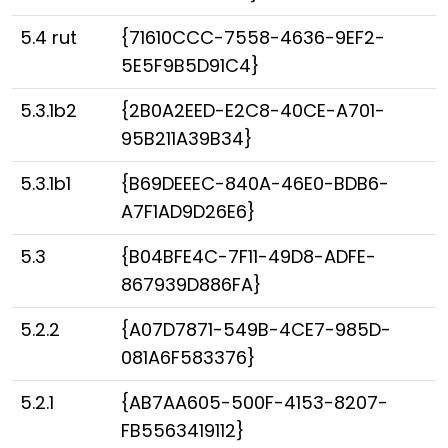
5.4 rut
{71610CCC-7558-4636-9EF2-
5E5F9B5D91C4}
5.3.1b2
{2B0A2EED-E2C8-40CE-A701-
95B211A39B34}
5.3.1b1
{B69DEEEC-840A-46E0-BDB6-
A7F1AD9D26E6}
5.3
{B04BFE4C-7F11-49D8-ADFE-
867939D886FA}
5.2.2
{A07D7871-549B-4CE7-985D-
081A6F583376}
5.2.1
{AB7AA605-500F-4153-8207-
FB5563419112}