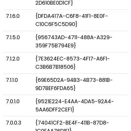
2D610BE0D1CF}
7.1.6.0
{DFDA417A-C6F8-41F1-8E0F-
C10C6F5C5D90}
7.1.5.0
{956743AD-4711-488A-A329-
359F75B794E9}
7.1.2.0
{7E3624EC-8573-4F17-A6F1-
C3B6B7B18506}
7.1.1.0
{69E65D2A-94B3-4B73-881B-
9D7BEF6FDA65}
7.0.1.0
{9521E224-E4AA-4DA5-92A4-
5AA6DFF2CEF1}
7.0.0.3
{74041CF2-BE4F-411B-87D8-
1C0FAA76D1F1}