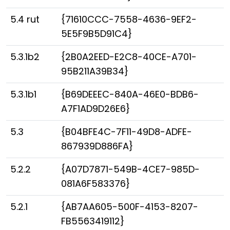
5.4 rut
{71610CCC-7558-4636-9EF2-
5E5F9B5D91C4}
5.3.1b2
{2B0A2EED-E2C8-40CE-A701-
95B211A39B34}
5.3.1b1
{B69DEEEC-840A-46E0-BDB6-
A7F1AD9D26E6}
5.3
{B04BFE4C-7F11-49D8-ADFE-
867939D886FA}
5.2.2
{A07D7871-549B-4CE7-985D-
081A6F583376}
5.2.1
{AB7AA605-500F-4153-8207-
FB5563419112}