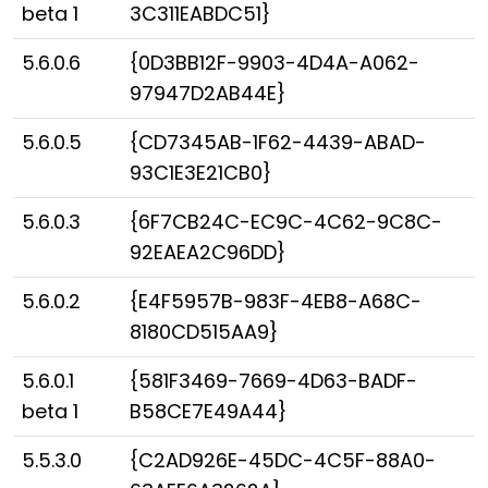
beta 1
3C311EABDC51}
5.6.0.6
{0D3BB12F-9903-4D4A-A062-
97947D2AB44E}
5.6.0.5
{CD7345AB-1F62-4439-ABAD-
93C1E3E21CB0}
5.6.0.3
{6F7CB24C-EC9C-4C62-9C8C-
92EAEA2C96DD}
5.6.0.2
{E4F5957B-983F-4EB8-A68C-
8180CD515AA9}
5.6.0.1
{581F3469-7669-4D63-BADF-
beta 1
B58CE7E49A44}
5.5.3.0
{C2AD926E-45DC-4C5F-88A0-