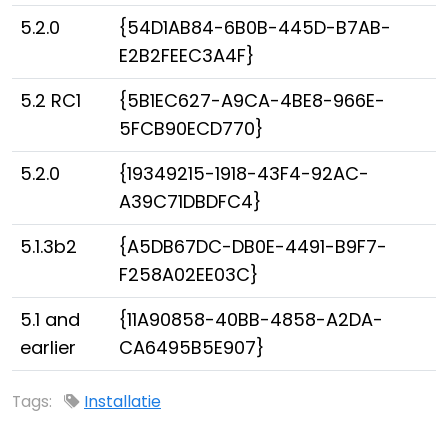
5.2.0
{54D1AB84-6B0B-445D-B7AB-
E2B2FEEC3A4F}
5.2 RC1
{5B1EC627-A9CA-4BE8-966E-
5FCB90ECD770}
5.2.0
{19349215-1918-43F4-92AC-
A39C71DBDFC4}
5.1.3b2
{A5DB67DC-DB0E-4491-B9F7-
F258A02EE03C}
5.1 and
{11A90858-40BB-4858-A2DA-
earlier
CA6495B5E907}
Tags:
Installatie