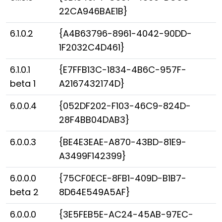
22CA946BAE1B}
6.1.0.2
{A4B63796-8961-4042-90DD-
1F2032C4D461}
6.1.0.1
{E7FFB13C-1834-4B6C-957F-
beta 1
A2167432174D}
6.0.0.4
{052DF202-F103-46C9-824D-
28F4BB04DAB3}
6.0.0.3
{BE4E3EAE-A870-43BD-81E9-
A3499F142399}
6.0.0.0
{75CF0ECE-8FB1-409D-B1B7-
beta 2
8D64E549A5AF}
6.0.0.0
{3E5FEB5E-AC24-45AB-97EC-