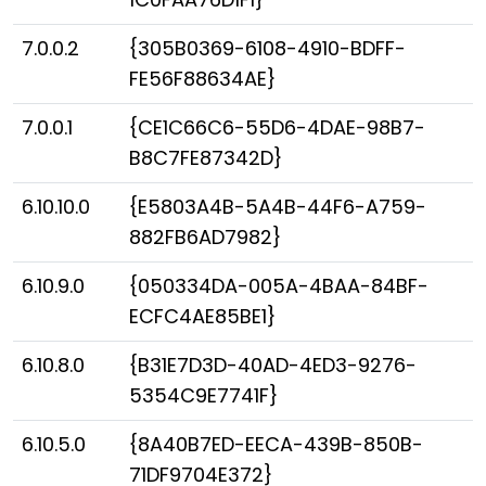
7.0.0.2
{305B0369-6108-4910-BDFF-
FE56F88634AE}
7.0.0.1
{CE1C66C6-55D6-4DAE-98B7-
B8C7FE87342D}
6.10.10.0
{E5803A4B-5A4B-44F6-A759-
882FB6AD7982}
6.10.9.0
{050334DA-005A-4BAA-84BF-
ECFC4AE85BE1}
6.10.8.0
{B31E7D3D-40AD-4ED3-9276-
5354C9E7741F}
6.10.5.0
{8A40B7ED-EECA-439B-850B-
71DF9704E372}