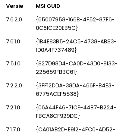
Versie
MSI GUID
Cloud & On-Premise
7.6.2.0
{65007958-166B-4F52-87F6-
0C61CE20EB5C}
7.6.1.0
{1B4E83B5-24C5-4738-AB83-
1D0A4F737489}
7.5.1.0
{827D98D4-CA0D-43D0-8133-
225659FBBC61}
7.2.2.0
{3FF12DDA-38DA-466F-B4E3-
6775ACEF5538}
7.2.1.0
{06A44F46-71CE-44B7-B224-
FBCA8CF929DC}
7.1.7.0
{CA01AB2D-E912-4FC0-AD52-