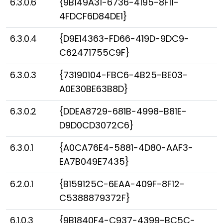
6.3.0.6
{9B149A31-6736-4195-8F11-
4FDCF6D84DE1}
6.3.0.4
{D9E14363-FD66-419D-9DC9-
C62471755C9F}
6.3.0.3
{73190104-FBC6-4B25-BE03-
A0E30BE63B8D}
6.3.0.2
{DDEA8729-681B-4998-B81E-
D9D0CD3072C6}
6.3.0.1
{A0CA76E4-5881-4D80-AAF3-
EA7B049E7435}
6.2.0.1
{B159125C-6EAA-409F-8F12-
C5388879372F}
6.1.0.3
{9B1840F4-C937-4399-BC5C-