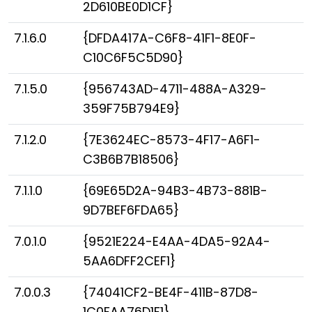
2D610BE0D1CF}
7.1.6.0
{DFDA417A-C6F8-41F1-8E0F-
C10C6F5C5D90}
7.1.5.0
{956743AD-4711-488A-A329-
359F75B794E9}
7.1.2.0
{7E3624EC-8573-4F17-A6F1-
C3B6B7B18506}
7.1.1.0
{69E65D2A-94B3-4B73-881B-
9D7BEF6FDA65}
7.0.1.0
{9521E224-E4AA-4DA5-92A4-
5AA6DFF2CEF1}
7.0.0.3
{74041CF2-BE4F-411B-87D8-
1C0FAA76D1F1}