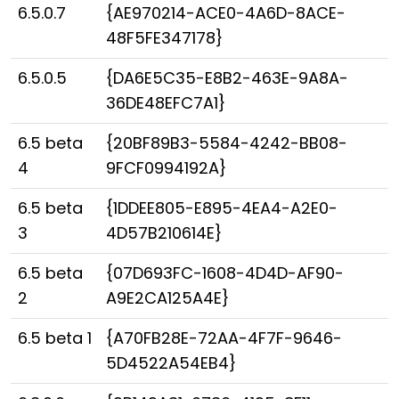
6.5.0.7
{AE970214-ACE0-4A6D-8ACE-
48F5FE347178}
6.5.0.5
{DA6E5C35-E8B2-463E-9A8A-
36DE48EFC7A1}
6.5 beta
{20BF89B3-5584-4242-BB08-
4
9FCF0994192A}
6.5 beta
{1DDEE805-E895-4EA4-A2E0-
3
4D57B210614E}
6.5 beta
{07D693FC-1608-4D4D-AF90-
2
A9E2CA125A4E}
6.5 beta 1
{A70FB28E-72AA-4F7F-9646-
5D4522A54EB4}