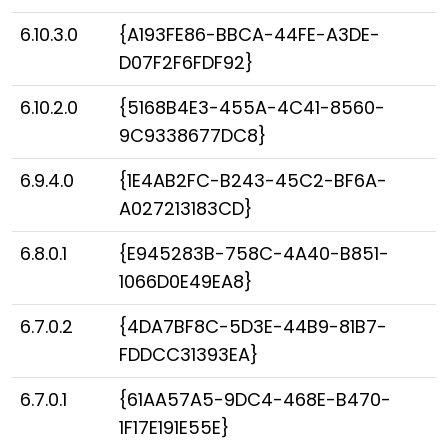
6.10.3.0
{A193FE86-BBCA-44FE-A3DE-
D07F2F6FDF92}
6.10.2.0
{5168B4E3-455A-4C41-8560-
9C9338677DC8}
6.9.4.0
{1E4AB2FC-B243-45C2-BF6A-
A027213183CD}
6.8.0.1
{E945283B-758C-4A40-B851-
1066D0E49EA8}
6.7.0.2
{4DA7BF8C-5D3E-44B9-81B7-
FDDCC31393EA}
6.7.0.1
{61AA57A5-9DC4-468E-B470-
1F17E191E55E}