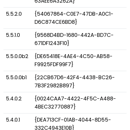
63AEE6A3262A}
5.5.2.0
{54067864-C0E7-47DB-A0C1-
D6C874CE6BD8}
5.5.1.0
{9568D4BD-1680-442A-BD7C-
671DF1243F10}
5.5.0.0b2
{DE65418E-4AE4-4C50-AB58-
F9925FDF99F7}
5.5.0.0b1
{22CB67D6-42F4-4438-BC26-
7B3F2982B897}
5.4.0.2
{0024CAA7-4422-4F5C-A488-
4BEC32770887}
5.4.0.1
{DEA713CF-01AB-4044-8D55-
332C4943E10B}