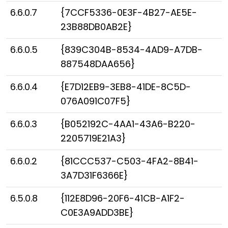
6.6.0.7
{7CCF5336-0E3F-4B27-AE5E-
23B88DB0AB2E}
6.6.0.5
{839C304B-8534-4AD9-A7DB-
887548DAA656}
6.6.0.4
{E7D12EB9-3EB8-41DE-8C5D-
076A091C07F5}
6.6.0.3
{B052192C-4AA1-43A6-B220-
2205719E21A3}
6.6.0.2
{81CCC537-C503-4FA2-8B41-
3A7D31F6366E}
6.5.0.8
{112E8D96-20F6-41CB-A1F2-
C0E3A9ADD3BE}