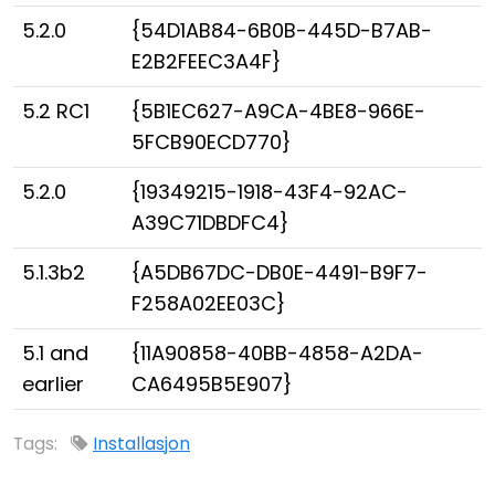
5.2.0
{54D1AB84-6B0B-445D-B7AB-
E2B2FEEC3A4F}
5.2 RC1
{5B1EC627-A9CA-4BE8-966E-
5FCB90ECD770}
5.2.0
{19349215-1918-43F4-92AC-
A39C71DBDFC4}
5.1.3b2
{A5DB67DC-DB0E-4491-B9F7-
F258A02EE03C}
5.1 and
{11A90858-40BB-4858-A2DA-
earlier
CA6495B5E907}
Tags:
Installasjon