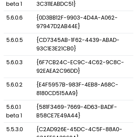
beta 1
3C311EABDC51}
5.6.0.6
{0D3BB12F-9903-4D4A-A062-
97947D2AB44E}
5.6.0.5
{CD7345AB-1F62-4439-ABAD-
93C1E3E21CB0}
5.6.0.3
{6F7CB24C-EC9C-4C62-9C8C-
92EAEA2C96DD}
5.6.0.2
{E4F5957B-983F-4EB8-A68C-
8180CD515AA9}
5.6.0.1
{581F3469-7669-4D63-BADF-
beta 1
B58CE7E49A44}
5.5.3.0
{C2AD926E-45DC-4C5F-88A0-