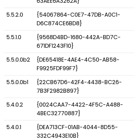
63AEE6A3262A}
5.5.2.0
{54067864-C0E7-47DB-A0C1-
D6C874CE6BD8}
5.5.1.0
{9568D4BD-1680-442A-BD7C-
671DF1243F10}
5.5.0.0b2
{DE65418E-4AE4-4C50-AB58-
F9925FDF99F7}
5.5.0.0b1
{22CB67D6-42F4-4438-BC26-
7B3F2982B897}
5.4.0.2
{0024CAA7-4422-4F5C-A488-
4BEC32770887}
5.4.0.1
{DEA713CF-01AB-4044-8D55-
332C4943E10B}