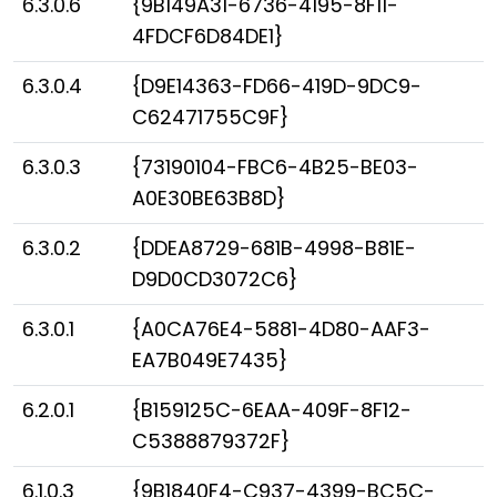
6.3.0.6
{9B149A31-6736-4195-8F11-
4FDCF6D84DE1}
6.3.0.4
{D9E14363-FD66-419D-9DC9-
C62471755C9F}
6.3.0.3
{73190104-FBC6-4B25-BE03-
A0E30BE63B8D}
6.3.0.2
{DDEA8729-681B-4998-B81E-
D9D0CD3072C6}
6.3.0.1
{A0CA76E4-5881-4D80-AAF3-
EA7B049E7435}
6.2.0.1
{B159125C-6EAA-409F-8F12-
C5388879372F}
6.1.0.3
{9B1840F4-C937-4399-BC5C-