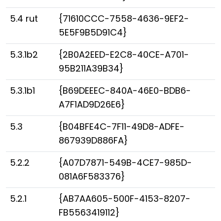
5.4 rut
{71610CCC-7558-4636-9EF2-
5E5F9B5D91C4}
5.3.1b2
{2B0A2EED-E2C8-40CE-A701-
95B211A39B34}
5.3.1b1
{B69DEEEC-840A-46E0-BDB6-
A7F1AD9D26E6}
5.3
{B04BFE4C-7F11-49D8-ADFE-
867939D886FA}
5.2.2
{A07D7871-549B-4CE7-985D-
081A6F583376}
5.2.1
{AB7AA605-500F-4153-8207-
FB5563419112}