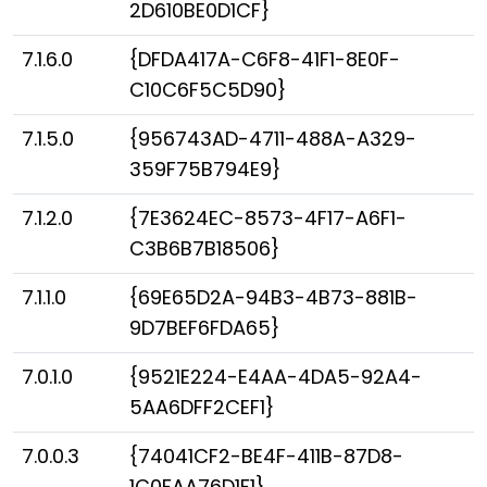
2D610BE0D1CF}
7.1.6.0
{DFDA417A-C6F8-41F1-8E0F-
C10C6F5C5D90}
7.1.5.0
{956743AD-4711-488A-A329-
359F75B794E9}
7.1.2.0
{7E3624EC-8573-4F17-A6F1-
C3B6B7B18506}
7.1.1.0
{69E65D2A-94B3-4B73-881B-
9D7BEF6FDA65}
7.0.1.0
{9521E224-E4AA-4DA5-92A4-
5AA6DFF2CEF1}
7.0.0.3
{74041CF2-BE4F-411B-87D8-
1C0FAA76D1F1}