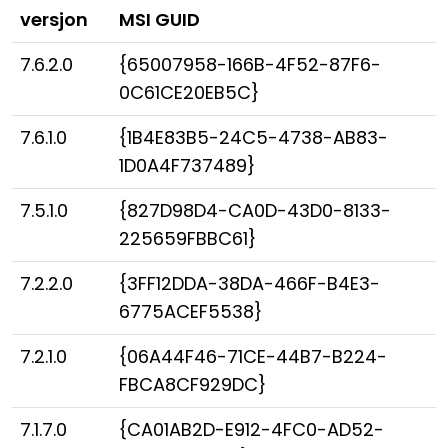
versjon
MSI GUID
Sky- og lokal installasjon
7.6.2.0
{65007958-166B-4F52-87F6-
0C61CE20EB5C}
7.6.1.0
{1B4E83B5-24C5-4738-AB83-
1D0A4F737489}
7.5.1.0
{827D98D4-CA0D-43D0-8133-
225659FBBC61}
7.2.2.0
{3FF12DDA-38DA-466F-B4E3-
6775ACEF5538}
7.2.1.0
{06A44F46-71CE-44B7-B224-
FBCA8CF929DC}
7.1.7.0
{CA01AB2D-E912-4FC0-AD52-