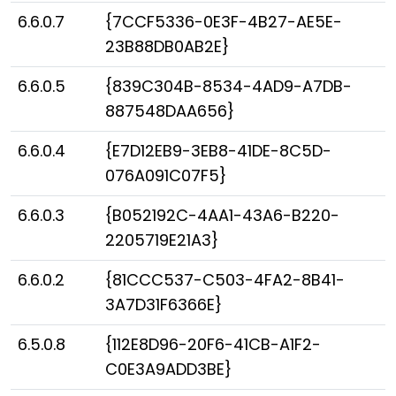
6.6.0.7
{7CCF5336-0E3F-4B27-AE5E-
23B88DB0AB2E}
6.6.0.5
{839C304B-8534-4AD9-A7DB-
887548DAA656}
6.6.0.4
{E7D12EB9-3EB8-41DE-8C5D-
076A091C07F5}
6.6.0.3
{B052192C-4AA1-43A6-B220-
2205719E21A3}
6.6.0.2
{81CCC537-C503-4FA2-8B41-
3A7D31F6366E}
6.5.0.8
{112E8D96-20F6-41CB-A1F2-
C0E3A9ADD3BE}