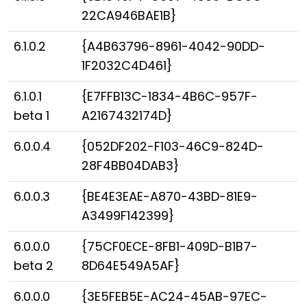
22CA946BAE1B}
6.1.0.2
{A4B63796-8961-4042-90DD-
1F2032C4D461}
6.1.0.1
{E7FFB13C-1834-4B6C-957F-
beta 1
A2167432174D}
6.0.0.4
{052DF202-F103-46C9-824D-
28F4BB04DAB3}
6.0.0.3
{BE4E3EAE-A870-43BD-81E9-
A3499F142399}
6.0.0.0
{75CF0ECE-8FB1-409D-B1B7-
beta 2
8D64E549A5AF}
6.0.0.0
{3E5FEB5E-AC24-45AB-97EC-