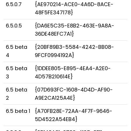
6.5.0.7
{AE970214-ACE0-4A6D-8ACE-
48F5FE347178}
6.5.0.5
{DA6E5C35-E8B2-463E-9A8A-
36DE48EFC7A1}
6.5 beta
{20BF89B3-5584-4242-BB08-
4
9FCF0994192A}
6.5 beta
{1DDEE805-E895-4EA4-A2E0-
3
4D57B210614E}
6.5 beta
{07D693FC-1608-4D4D-AF90-
2
A9E2CA125A4E}
6.5 beta 1
{A70FB28E-72AA-4F7F-9646-
5D4522A54EB4}