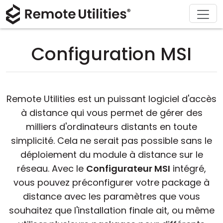
Télécharger
Solutions
À propos
Support
Acheter
Produit
Visite
Finance et banque
Windows
Acheter en ligne
Centre de support
Contactez-nous
Configuration MSI
Sécurité
Fabrication et vente au détail
macOS
Assistant de licence
Documentation
Salle de presse
Captures d'écran
Soins de santé
Linux
Mettre à niveau votre licence
Base de connaissances
Écrire un avis
Remote Utilities est un puissant logiciel d'accès
Notes de version
Éducation et gouvernement
iOS/Android
à distance qui vous permet de gérer des
milliers d'ordinateurs distants en toute
Modes de connexion
Technologie de l'information
simplicité. Cela ne serait pas possible sans le
déploiement du module à distance sur le
Accès non surveillé
réseau. Avec le
Configurateur MSI
intégré,
vous pouvez préconfigurer votre package à
Support d'Active Directory
distance avec les paramètres que vous
souhaitez que l'installation finale ait, ou même
Configuration MSI