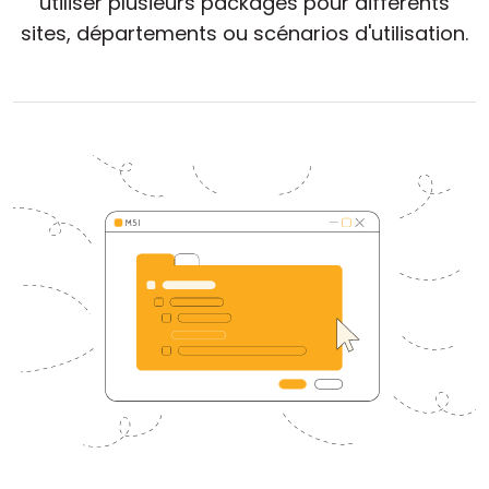
utiliser plusieurs packages pour différents
Cloud et sur site
sites, départements ou scénarios d'utilisation.