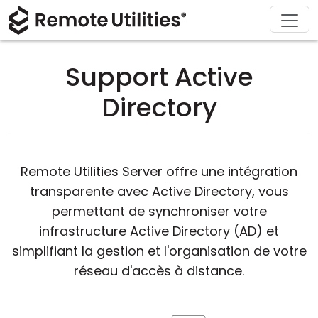
Télécharger
Solutions
À propos
Support
Acheter
Produit
Visite
Finance et banque
Windows
Acheter en ligne
Centre de support
Contactez-nous
Support Active
Sécurité
Fabrication et vente au détail
macOS
Assistant de licence
Documentation
Salle de presse
Directory
Captures d'écran
Soins de santé
Linux
Mettre à niveau votre licence
Base de connaissances
Écrire un avis
Notes de version
Éducation et gouvernement
iOS/Android
Remote Utilities Server offre une intégration
transparente avec Active Directory, vous
Modes de connexion
Technologie de l'information
permettant de synchroniser votre
Accès non surveillé
infrastructure Active Directory (AD) et
simplifiant la gestion et l'organisation de votre
Support d'Active Directory
réseau d'accès à distance.
Configuration MSI