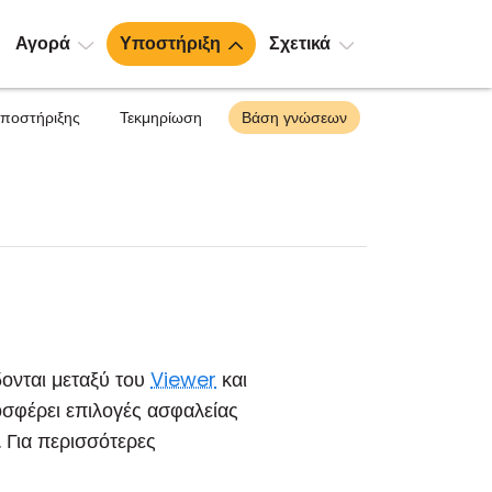
Αγορά
Υποστήριξη
Σχετικά
υποστήριξης
Τεκμηρίωση
Βάση γνώσεων
δονται μεταξύ του
Viewer
και
σφέρει επιλογές ασφαλείας
 Για περισσότερες