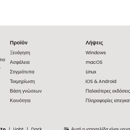
Προϊόν
Λήψεις
Ξενάγηση
Windows
σιο
Ασφάλεια
macOS
.
Στιγμιότυπα
Linux
Τεκμηρίωση
iOS & Android
Βάση γνώσεων
Παλαιότερες εκδόσει
Κοινότητα
Πληροφορίες απεγκα
to
Light
Dark
Αυτή η ιστοσελίδα είναι μηχ