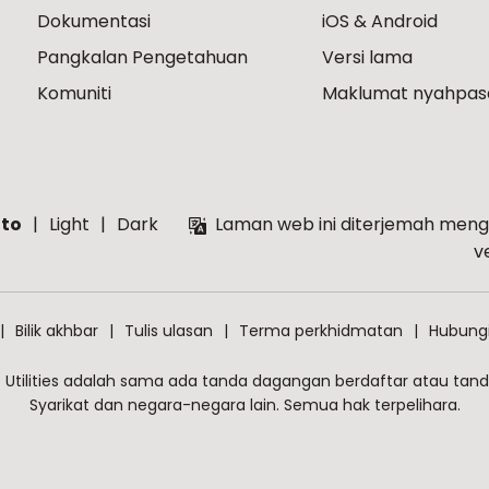
Dokumentasi
iOS & Android
Pangkalan Pengetahuan
Versi lama
Komuniti
Maklumat nyahpas
to
Light
Dark
Laman web ini diterjemah meng
v
Bilik akhbar
Tulis ulasan
Terma perkhidmatan
Hubungi
 Utilities adalah sama ada tanda dagangan berdaftar atau tanda
Syarikat dan negara-negara lain. Semua hak terpelihara.