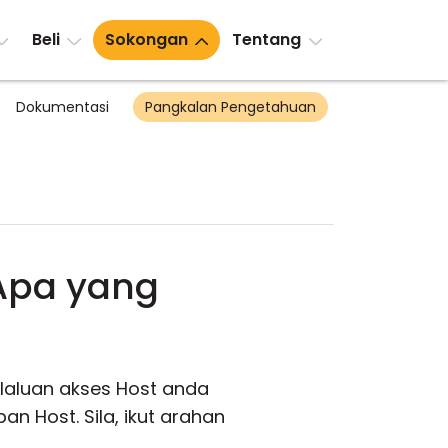
Beli
Sokongan
Tentang
Dokumentasi
Pangkalan Pengetahuan
 Apa yang
laluan akses Host anda
n Host. Sila, ikut arahan