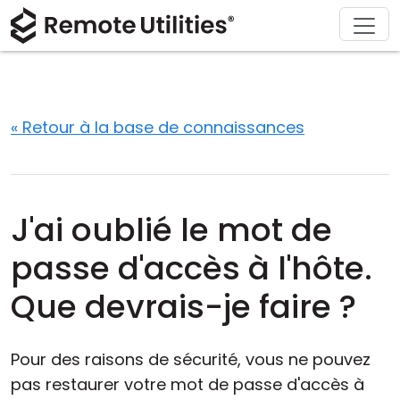
Télécharger
Solutions
À propos
Support
Acheter
Produit
Visite
Finance et banque
Windows
Acheter en ligne
Centre de support
Contactez-nous
Sécurité
Fabrication et vente au détail
macOS
Assistant de licence
Documentation
Salle de presse
« Retour à la base de connaissances
Captures d'écran
Soins de santé
Linux
Mettre à niveau votre licence
Base de connaissances
Écrire un avis
Notes de version
Éducation et gouvernement
iOS/Android
J'ai oublié le mot de
Modes de connexion
Technologie de l'information
passe d'accès à l'hôte.
Accès non surveillé
Que devrais-je faire ?
Support d'Active Directory
Pour des raisons de sécurité, vous ne pouvez
Configuration MSI
pas restaurer votre mot de passe d'accès à