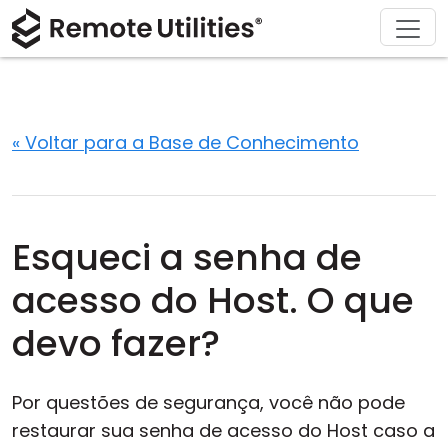
Soluções
Comprar
Produto
Suporte
Baixar
Sobre
Tour
Finanças e Banco
Windows
Comprar Online
Centro de Suporte
Fale conosco
Segurança
Manufatura e Varejo
macOS
Assistente de Licença
Documentação
Sala de imprensa
« Voltar para a Base de Conhecimento
Capturas de Tela
Saúde
Linux
Atualizar Sua Licença
Base de Conhecimento
Escrever uma avaliação
Notas de Lançamento
Educação e Governo
iOS/Android
Esqueci a senha de
Modos de Conexão
Tecnologia da Informação
acesso do Host. O que
Acesso Não Assistido
devo fazer?
Suporte ao Active Directory
Por questões de segurança, você não pode
Configuração MSI
restaurar sua senha de acesso do Host caso a