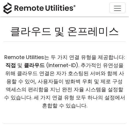
회사 소개
다운로드
솔루션
제품
구매
지원
투어
재무 및 은행업
Windows
온라인 구매
지원 센터
문의하기
클라우드 및 온프레미스
보안
제조 및 소매업
macOS
라이선스 어시스턴트
문서
보도 자료실
스크린샷
헬스케어
Linux
라이선스 업그레이드
지식 기반
리뷰 작성하기
Remote Utilities는 두 가지 연결 유형을 제공합니다:
릴리즈 노트
교육 및 정부
iOS/Android
직접
및
클라우드
(Internet-ID). 추가적인 유연성을
위해 클라우드 연결은 자가 호스팅된 서버와 함께 사
연결 모드
정보 기술
용할 수 있어, 사용자들이 방화벽 우회 및 제로 구성
액세스의 편리함을 지닌 완전 자율 시스템을 설정할
무인 액세스
수 있습니다. 세 가지 연결 유형 모두 하나의 설정에서
혼합할 수 있습니다.
Active Directory 지원
MSI 구성